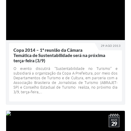
29 AGO 2013
Copa 2014 – 1ª reunião da Câmara
Temática de Sustentabilidade será na próxima
terça-feira (3/9)
O evento discutirá “Sustentabilidade no Turismo” e
subsidiará a organização da Copa A Prefeitura, por meio dos
Departamentos de Turismo e de Cultura, em parceria com a
Associação Brasileira de Jornalistas de Turismo (ABRAJET-
SP) e Conselho Estadual de Turismo realiza, no próximo dia
3/9, terça-feira,...
AGO
29