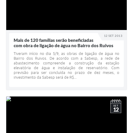
12 SET 2013
Mais de 120 famílias serão beneficiadas
com obra de ligação de água no Bairro dos Ruivos
Tiveram início no dia 5/9, as obras de ligação de água no
Bairro dos Ruivos. De acordo com a Sabesp, a rede de
abastecimento compreende a construção da estação
elevatória de água e instalação de reservatório. Com
previsão para ser concluída no prazo de dez meses, o
investimento da Sabesp será de R$...
SET
12