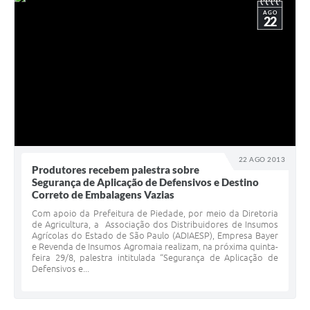
AGO
22
22 AGO 2013
Produtores recebem palestra sobre
Segurança de Aplicação de Defensivos e Destino
Correto de Embalagens Vazias
Com apoio da Prefeitura de Piedade, por meio da Diretoria
de Agricultura, a Associação dos Distribuidores de Insumos
Agrícolas do Estado de São Paulo (ADIAESP), Empresa Bayer
e Revenda de Insumos Agromaia realizam, na próxima quinta-
feira 29/8, palestra intitulada “Segurança de Aplicação de
Defensivos e...