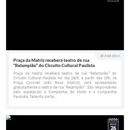
28 AGO 2013
Praça da Matriz receberá teatro de rua
“Relampião” do Circuito Cultural Paulista
Praça da Matriz receberá teatro de rua “Relampião” do
Circuito Cultural Paulista No dia 28/9, a partir das 20h, na
Praça Coronel João Rosa (Matriz), será apresentado
gratuitamente o teatro de rua “Relampião”. São responsáveis
pelo espetáculo a Companhia do Miolo e a Companhia
Paulicéia, fazendo parte...
AGO
26