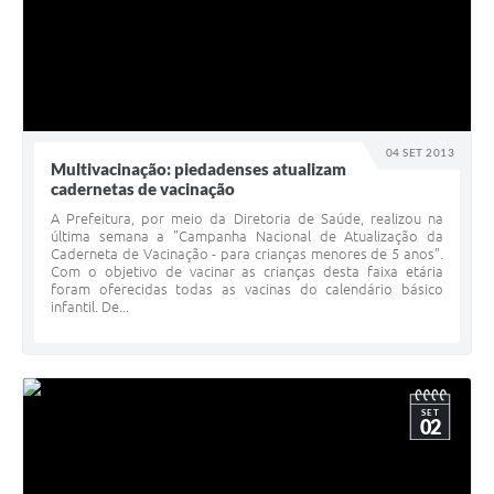
04 SET 2013
Multivacinação: piedadenses atualizam
cadernetas de vacinação
A Prefeitura, por meio da Diretoria de Saúde, realizou na
última semana a "Campanha Nacional de Atualização da
Caderneta de Vacinação - para crianças menores de 5 anos".
Com o objetivo de vacinar as crianças desta faixa etária
foram oferecidas todas as vacinas do calendário básico
infantil. De...
SET
02