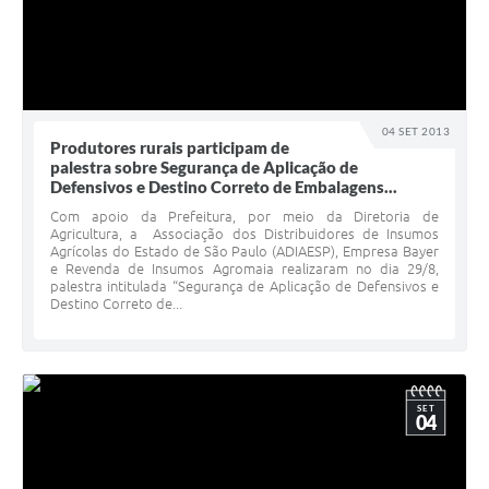
04 SET 2013
Produtores rurais participam de
palestra sobre Segurança de Aplicação de
Defensivos e Destino Correto de Embalagens...
Com apoio da Prefeitura, por meio da Diretoria de
Agricultura, a Associação dos Distribuidores de Insumos
Agrícolas do Estado de São Paulo (ADIAESP), Empresa Bayer
e Revenda de Insumos Agromaia realizaram no dia 29/8,
palestra intitulada “Segurança de Aplicação de Defensivos e
Destino Correto de...
SET
04