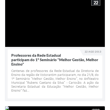
22
22 AGO 2013
Professores da Rede Estadual
participam do 1º Seminário "Melhor Gestão, Melhor
Ensino"
Centenas de professores da Rede Estadual da Diretoria de
Ensino da região de Votorantim participaram, no dia 21/8, do
1º Seminário "Melhor Gestão, Melhor Ensino", no Anfiteatro
Municipal "Rubens Caetano da Silva" - Cariocão. A ação da
Secretaria Estadual da Educação “Melhor Gestão, Melhor
Ensino” faz...