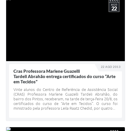
AGO
22
22 AGO 2013
Cras Professora Marlene Guazelli
Tardeli Abrahão entrega certificados do curso “Arte
em Tecidos”
Vinte alunos do Centro de Referência de Assistência Social
(CRAS) Professora Marlene Guazelli Tardeli Abrahão, do
bairro dos Pintos, receberam, na tarde de terça-feira 20/8, os
certificados do curso de “Arte em Tecidos”. O curso foi
ministrado pela professora Leila Raatz Chedid, por quatro...