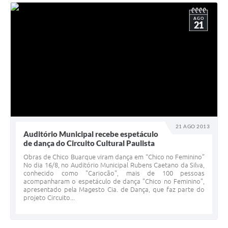
AGO
21
21 AGO 2013
Auditório Municipal recebe espetáculo
de dança do Circuito Cultural Paulista
Obras de Chico Buarque viram dança em “Chico no Feminino”
No dia 16/8, no Auditório Municipal Rubens Caetano da Silva,
conhecido como "Cariocão", mais de 100 pessoas
acompanharam o espetáculo de dança "Chico no Feminino",
apresentado pela Magesto Cia. de Dança, que faz parte do
projeto Circuito...