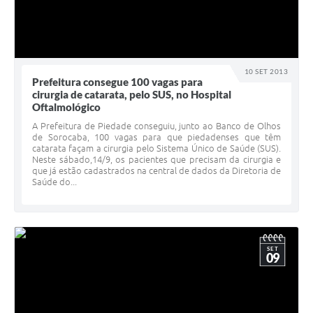
10 SET 2013
Prefeitura consegue 100 vagas para
cirurgia de catarata, pelo SUS, no Hospital
Oftalmológico
A Prefeitura de Piedade conseguiu, junto ao Banco de Olhos
de Sorocaba, 100 vagas para que piedadenses que têm
catarata façam a cirurgia pelo Sistema Único de Saúde (SUS).
Neste sábado,14/9, os pacientes que precisam da cirurgia e
que já estão cadastrados na central de dados da Diretoria de
Saúde do...
SET
09