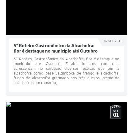
02 SET 2013
5º Roteiro Gastronômico da Alcachofra:
flor é destaque no município até Outubro
5º Roteiro Gastronômico da Alcachofra: flor é destaque no
município até Outubro Estabelecimentos comerciais
acrescentam no cardápio diversas receitas que tem a
alcachofra como base Saltimboca de frango e alcachofra,
fundo de alcachofra gratinado aos três queijos, creme de
alcachofra com camarão,...
SET
01