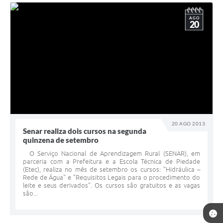
AGO
20
20 AGO 2013
Senar realiza dois cursos na segunda
quinzena de setembro
O Serviço Nacional de Aprendizagem Rural (SENAR), em
parceria com a Prefeitura e a Escola Técnica de Piedade
(Etec), realiza no mês de setembro os cursos: "Hidráulica –
Rede de Água" e "Requisitos Legais para o procedimento do
leite e seus derivados". Os cursos são gratuitos e as vagas
são...