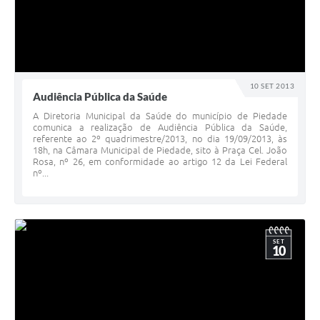
10 SET 2013
Audiência Pública da Saúde
A Diretoria Municipal da Saúde do município de Piedade
comunica a realização de Audiência Pública da Saúde,
referente ao 2º quadrimestre/2013, no dia 19/09/2013, às
18h, na Câmara Municipal de Piedade, sito à Praça Cel. João
Rosa, nº 26, em conformidade ao artigo 12 da Lei Federal
nº...
SET
10