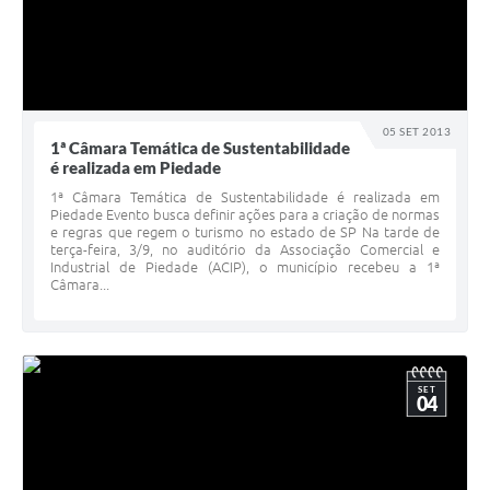
05 SET 2013
1ª Câmara Temática de Sustentabilidade
é realizada em Piedade
1ª Câmara Temática de Sustentabilidade é realizada em
Piedade Evento busca definir ações para a criação de normas
e regras que regem o turismo no estado de SP Na tarde de
terça-feira, 3/9, no auditório da Associação Comercial e
Industrial de Piedade (ACIP), o município recebeu a 1ª
Câmara...
SET
04