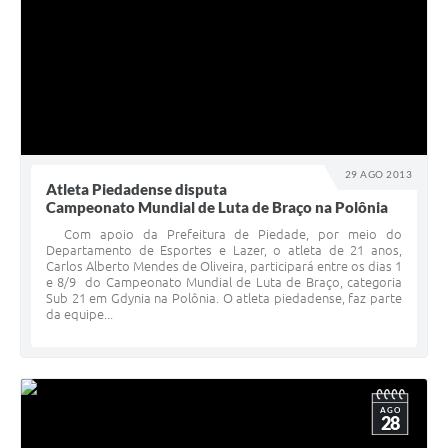
29 AGO 2013
Atleta Piedadense disputa
Campeonato Mundial de Luta de Braço na Polônia
Com apoio da Prefeitura de Piedade, por meio do
Departamento de Esportes e Lazer, o atleta de 21 anos,
Carlos Alberto Mendes de Oliveira, participará entre os dias 1
e 8/9 do Campeonato Mundial de Luta de Braço, categoria
Sub 21 em Gdynia na Polônia. O atleta piedadense, faz parte
da equipe...
AGO
28