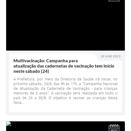
22 AGO 2013
Multivacinação: Campanha para
atualização das cadernetas de vacinação tem início
neste sábado (24)
A Prefeitura, por meio da Diretoria de Saúde irá iniciar, no
próximo sábado, 24/8, das 8h às 17h, a "Campanha Nacional
de Atualização da Caderneta de Vacinação - para crianças
menores de 5 anos". A vacinação será realizada em todo o
país de 24 a 30/8. O objetivo é vacinar as crianças desta
faixa...
AGO