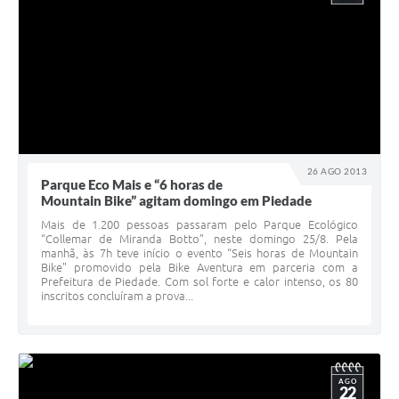
26 AGO 2013
Parque Eco Mais e “6 horas de
Mountain Bike” agitam domingo em Piedade
Mais de 1.200 pessoas passaram pelo Parque Ecológico
“Collemar de Miranda Botto”, neste domingo 25/8. Pela
manhã, às 7h teve início o evento “Seis horas de Mountain
Bike" promovido pela Bike Aventura em parceria com a
Prefeitura de Piedade. Com sol forte e calor intenso, os 80
inscritos concluíram a prova...
AGO
22