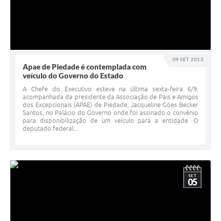
09 SET 2013
Apae de Piedade é contemplada com
veículo do Governo do Estado
A Chefe do Executivo esteve na última sexta-feira 6/9,
acompanhada da presidente da Associação de Pais e Amigos
dos Excepcionais (APAE) de Piedade, Jacqueline Góes Becker
Santos, no Palácio do Governo onde foi assinado o convênio
para disponibilização de um veículo para a entidade. O
deputado federal...
SET
05