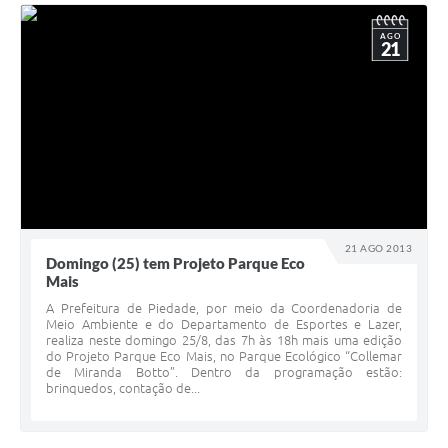
AGO
21
21 AGO 2013
Domingo (25) tem Projeto Parque Eco
Mais
A Prefeitura de Piedade, por meio da Coordenadoria de
Meio Ambiente e do Departamento de Esportes e Lazer,
realiza neste domingo 25/8, das 7h às 18h mais uma edição
do Projeto Parque Eco Mais, no Parque Ecológico “Collemar
de Miranda Botto”. Dentro da programação estão:
brinquedos, contação de...