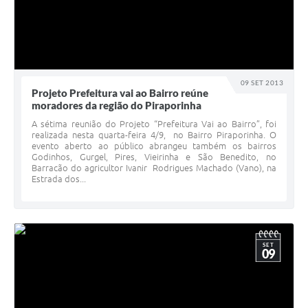
09 SET 2013
Projeto Prefeitura vai ao Bairro reúne
moradores da região do Piraporinha
A sétima reunião do Projeto “Prefeitura Vai ao Bairro”, foi
realizada nesta quarta-feira 4/9, no Bairro Piraporinha. O
evento aberto ao público abrangeu também os bairros
Godinhos, Gurgel, Pires, Vieirinha e São Benedito, no
Barracão do agricultor Ivanir Rodrigues Machado (Vano), na
Estrada dos...
SET
09