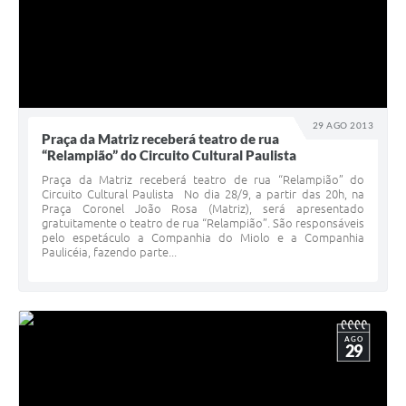
29 AGO 2013
Praça da Matriz receberá teatro de rua
“Relampião” do Circuito Cultural Paulista
Praça da Matriz receberá teatro de rua “Relampião” do
Circuito Cultural Paulista No dia 28/9, a partir das 20h, na
Praça Coronel João Rosa (Matriz), será apresentado
gratuitamente o teatro de rua “Relampião”. São responsáveis
pelo espetáculo a Companhia do Miolo e a Companhia
Paulicéia, fazendo parte...
AGO
29