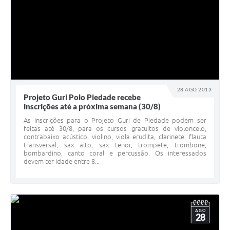
28 AGO 2013
Projeto Guri Polo Piedade recebe
inscrições até a próxima semana (30/8)
As inscrições para o Projeto Guri de Piedade podem ser
feitas até 30/8, para os cursos gratuitos de violoncelo,
contrabaixo acústico, violino, viola erudita, clarinete, flauta
transversal, sax alto, sax tenor, trompete, trombone,
bombardino, canto coral e percussão. Os interessados
devem ter idade entre 8...
AGO
28