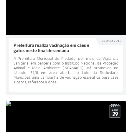
29 AGO 2013
Prefeitura realiza vacinação em cães e
gatos neste final de semana
A Prefeitura Municipal de Piedade, por meio da Vigilância
Sanitária, em parceria com o Instituto Nacional da Proteção
Animal e Meio Ambiente (INPAMACG), irá promover, no
sábado, 31/8 em área aberta ao lado da Rodoviária
Municipal, uma campanha de vacinação específica para cães
e gatos, referente à dose...
AGO
29