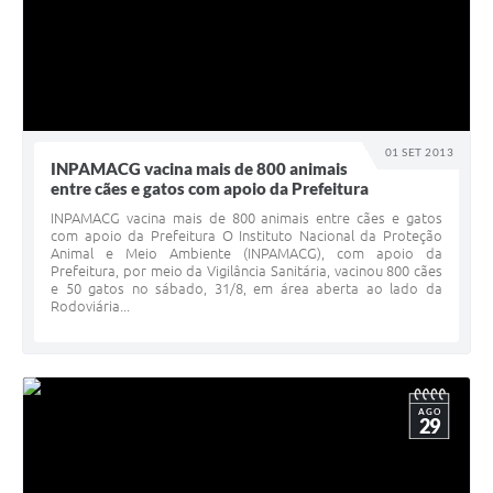
01 SET 2013
INPAMACG vacina mais de 800 animais
entre cães e gatos com apoio da Prefeitura
INPAMACG vacina mais de 800 animais entre cães e gatos
com apoio da Prefeitura O Instituto Nacional da Proteção
Animal e Meio Ambiente (INPAMACG), com apoio da
Prefeitura, por meio da Vigilância Sanitária, vacinou 800 cães
e 50 gatos no sábado, 31/8, em área aberta ao lado da
Rodoviária...
AGO
29