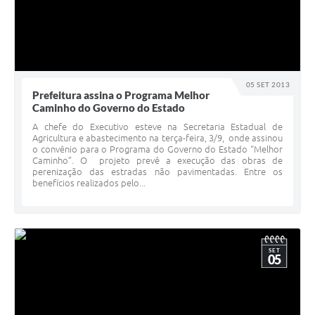
05 SET 2013
Prefeitura assina o Programa Melhor
Caminho do Governo do Estado
A chefe do Executivo esteve na Secretaria Estadual de
Agricultura e abastecimento na terça-feira, 3/9, onde assinou
o convênio para o Programa do Governo do Estado “Melhor
Caminho”. O projeto prevê a execução das obras de
perenização das estradas não pavimentadas. Entre os
benefícios realizados pelo...
SET
05