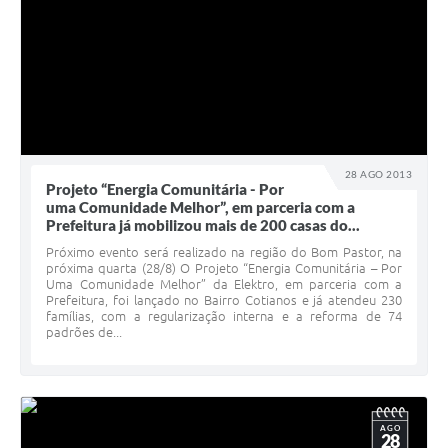
28 AGO 2013
Projeto “Energia Comunitária - Por
uma Comunidade Melhor”, em parceria com a
Prefeitura já mobilizou mais de 200 casas do...
Próximo evento será realizado na região do Bom Pastor, na
próxima quarta (28/8) O Projeto “Energia Comunitária – Por
Uma Comunidade Melhor” da Elektro, em parceria com a
Prefeitura, foi lançado no Bairro Cotianos e já atendeu 230
famílias, com a regularização interna e a reforma de 74
padrões de...
AGO
28