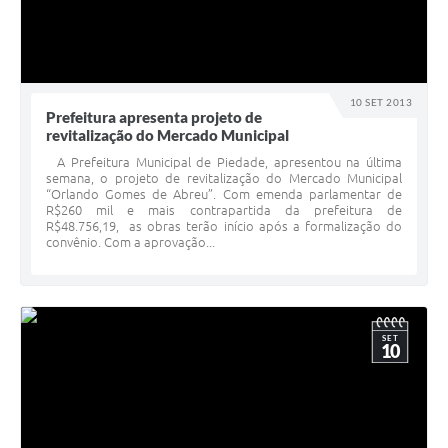
10 SET 2013
Prefeitura apresenta projeto de
revitalização do Mercado Municipal
A Prefeitura Municipal de Piedade, apresentou na última
semana, o projeto de revitalização do Mercado Municipal
“Orlando Gomes de Abreu”. Com emenda parlamentar de
R$260 mil e mais contrapartida da prefeitura de
R$48.756,19, as obras terão início após a formalização do
convênio. Com a aprovação...
SET
10