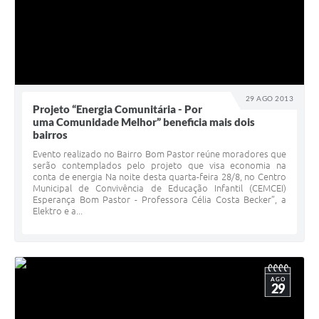
29 AGO 2013
Projeto “Energia Comunitária - Por
uma Comunidade Melhor” beneficia mais dois
bairros
Evento realizado no Bairro Bom Pastor reúne moradores que
serão contemplados pelo projeto que visa economia na
conta de energia Na noite desta quarta-feira 28/8, no Centro
Municipal de Convivência de Educação Infantil (CEMCEI)
Esperança Bom Pastor - Professora Célia Costa Becker”, a
Elektro e a...
AGO
29