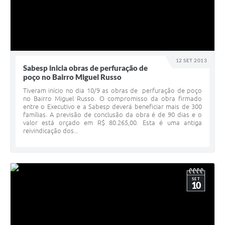
12 SET 2013
Sabesp inicia obras de perfuração de
poço no Bairro Miguel Russo
Tiveram início no dia 10/9 as obras de perfuração de poço
no Bairro Miguel Russo. O compromisso da obra firmado
entre o Executivo e a Sabesp deverá beneficiar mais de 300
famílias. A previsão de conclusão da obra é de 90 dias e o
valor está orçado em R$ 80.265,00. Esta é uma antiga
reivindicação dos...
SET
10