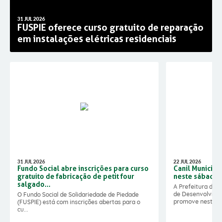
Newslatter
Telefones Úteis
31 JUL 2026
Telefones Úteis
FUSPIE oferece curso gratuito de reparação
Serviços Online
em instalações elétricas residenciais
31 JUL 2026
22 JUL 2026
Fundo Social abre inscrições para curso
Canil Municipa
gratuito de fabricação de petit four
neste sábado 
salgado...
A Prefeitura de P
de Desenvolvimen
O Fundo Social de Solidariedade de Piedade
promove neste s&
(FUSPIE) está com inscrições abertas para o
cu...