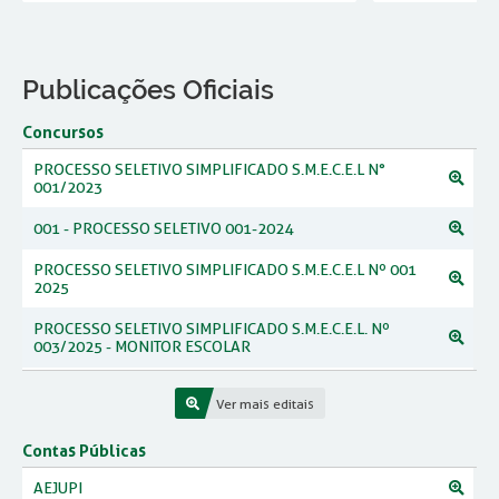
Publicações Oficiais
Concursos
PROCESSO SELETIVO SIMPLIFICADO S.M.E.C.E.L N°
001/2023
001 - PROCESSO SELETIVO 001-2024
PROCESSO SELETIVO SIMPLIFICADO S.M.E.C.E.L Nº 001
2025
PROCESSO SELETIVO SIMPLIFICADO S.M.E.C.E.L. Nº
003/2025 - MONITOR ESCOLAR
CONCURSO PÚBLICO CPPMP 001/2025 – Educação e
Diversos
Ver mais editais
CONCURSO PÚBLICO CPPMP 002/2025 - Guarda
Contas Públicas
AEJUPI