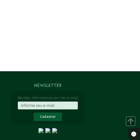
Newsletter
Receba informativos em seu e-mail
Cadastrar
Seta