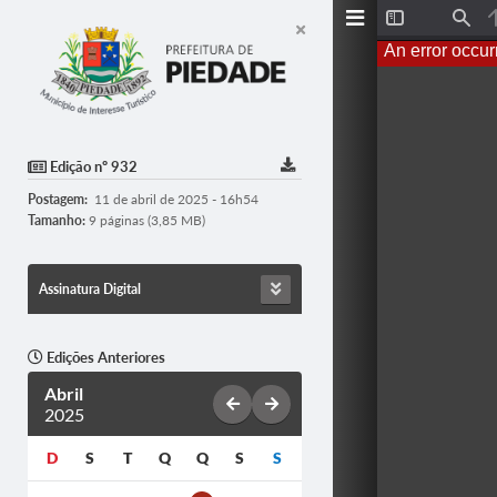
Toggle
Find
Sidebar
An error occur
Edição nº 932
Postagem:
11 de abril de 2025 - 16h54
Tamanho:
9 páginas (3,85 MB)
Assinatura Digital
Edições Anteriores
Abril
2025
D
S
T
Q
Q
S
S