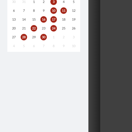
30
31
1
2
3
4
5
6
7
8
9
10
11
12
13
14
15
16
17
18
19
20
21
22
23
24
25
26
27
28
29
30
1
2
3
4
5
6
7
8
9
10