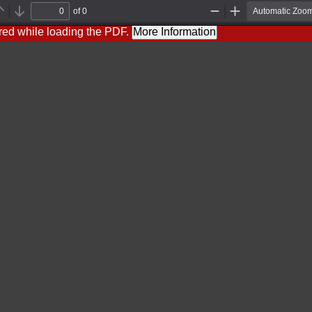
of 0
Previous
Next
Zoom
Zoom
Out
In
red while loading the PDF.
More Information