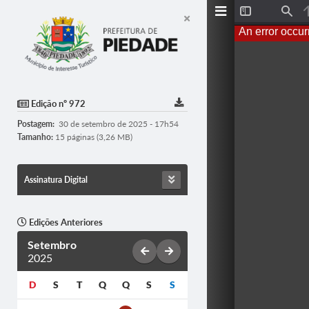
Toggle
Find
Sidebar
An error occur
Edição nº 972
Postagem:
30 de setembro de 2025 - 17h54
Tamanho:
15 páginas (3,26 MB)
Assinatura Digital
Edições Anteriores
Setembro
2025
D
S
T
Q
Q
S
S