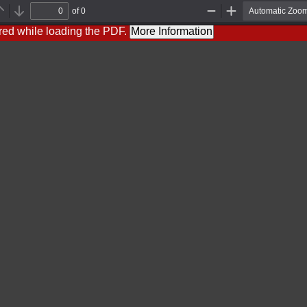
of 0
Previous
Next
Zoom
Zoom
Out
In
red while loading the PDF.
More Information