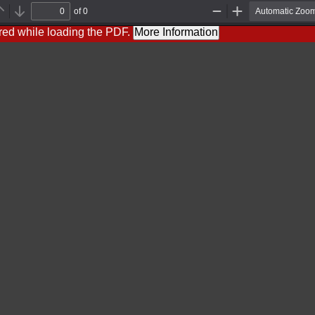
of 0
Previous
Next
Zoom
Zoom
Out
In
red while loading the PDF.
More Information