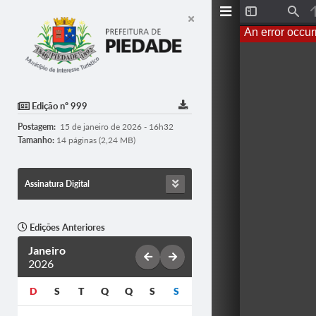
Toggle
Find
Sidebar
An error occur
Edição nº 999
Postagem:
15 de janeiro de 2026 - 16h32
Tamanho:
14 páginas (2,24 MB)
Assinatura Digital
Edições Anteriores
Janeiro
2026
D
S
T
Q
Q
S
S