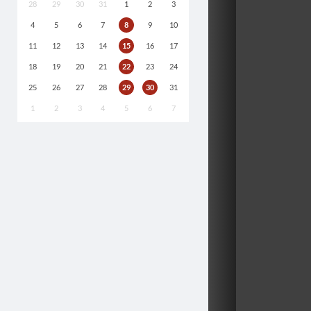
28
29
30
31
1
2
3
4
5
6
7
8
9
10
11
12
13
14
15
16
17
18
19
20
21
22
23
24
25
26
27
28
29
30
31
1
2
3
4
5
6
7