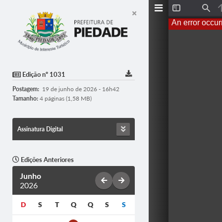
Toggle
Find
Sidebar
An error occur
Edição nº 1031
Postagem:
19 de junho de 2026 - 16h42
Tamanho:
4 páginas (1,58 MB)
Assinatura Digital
Edições Anteriores
Junho
2026
D
S
T
Q
Q
S
S