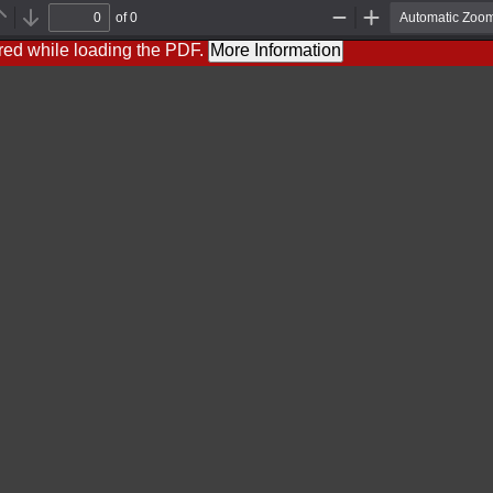
of 0
Previous
Next
Zoom
Zoom
Out
In
red while loading the PDF.
More Information