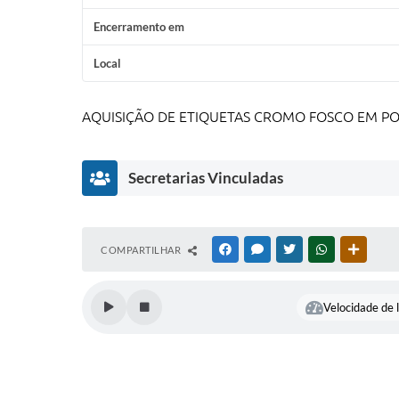
Encerramento em
Local
AQUISIÇÃO DE ETIQUETAS CROMO FOSCO EM P
Secretarias Vinculadas
Divisão de
COMPARTILHAR
FACEBOOK
MESSENGER
TWITTER
WHATSAPP
OUTRAS
Materiais e
Patrimônio
Angela Maria
Velocidade de l
Rosa Maciel