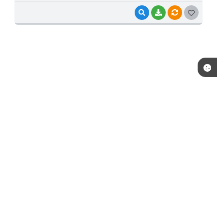
VISUALIZAR
BAIXAR
VÍNCULOS
GOSTEI
Telefone: (15) 3244-8400
Endereço: Praça Raul Gomes de Abreu, nº 200 | CEP: 18170-957
Atendimento de segunda a sexta, das 09:00 às 16:00 horas.
CNPJ: 46.634.457/0001-59
Prefeitura de Piedade / SP
Versão do Sistema:
3.5.3 - 19/06/2026
Portal atualizado em:
07/08/2026 14:06
Dados Abertos