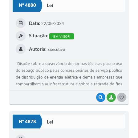
Nº 4880
Lei
Data:
22/08/2024
Situação:
EM VIGOR
Autoria:
Executivo
"Dispõe sobre a observância de normas técnicas para o uso
do espaço público pelas concessionárias de serviço público
de distribuição de energia elétrica e demais empresas que
compartilhem sua infraestrutura e sobre a retirada de fios
inutilizados em vias públicas do Município de Piedade/SP e
dá outras providências."
VISUALIZAR
BAIXAR
GOSTEI
Nº 4878
Lei