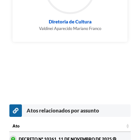
Diretoria de Cultura
Valdinei Aparecido Mariano Franco
Atos relacionados por assunto
c
Ato
Ato
DECRETO Nº 10261, 11 DE NOVEMBRO DE 2025