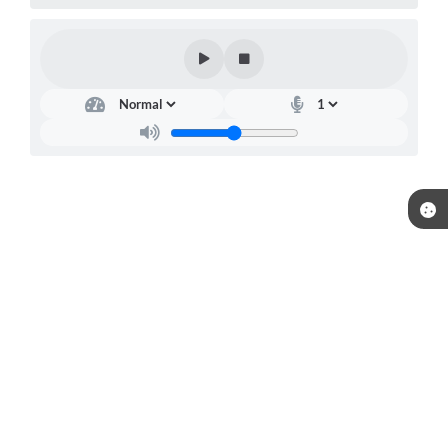
Telefone: (15) 3244-8400
Endereço: Praça Raul Gomes de Abreu, nº 200 | CEP: 18170-957
Atendimento de segunda a sexta, das 09:00 às 16:00 horas.
CNPJ: 46.634.457/0001-59
Prefeitura de Piedade / SP
Versão do Sistema:
3.5.3 - 19/06/2026