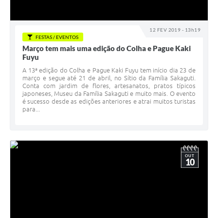
12 FEV 2019 - 13h19
FESTAS / EVENTOS
Março tem mais uma edição do Colha e Pague Kaki
Fuyu
A 13ª edição do Colha e Pague Kaki Fuyu tem início dia 23 de
março e segue até 21 de abril, no Sítio da Família Sakaguti.
Conta com jardim de flores, artesanatos, pratos típicos
japoneses, Museu da Família Sakaguti e muito mais. O evento
é sucesso desde as edições anteriores e atrai muitos turistas
para...
OUT
10