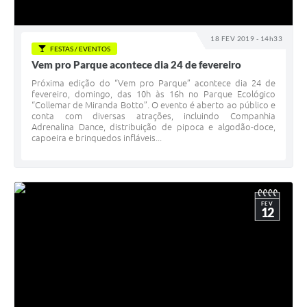
18 FEV 2019 - 14h33
FESTAS / EVENTOS
Vem pro Parque acontece dia 24 de fevereiro
Próxima edição do “Vem pro Parque” acontece dia 24 de
fevereiro, domingo, das 10h às 16h no Parque Ecológico
“Collemar de Miranda Botto”. O evento é aberto ao público e
conta com diversas atrações, incluindo Companhia
Adrenalina Dance, distribuição de pipoca e algodão-doce,
capoeira e brinquedos infláveis...
FEV
12