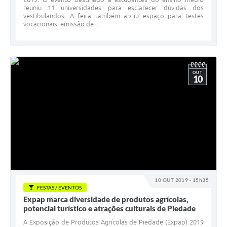
reuniu 11 universidades para esclarecer dúvidas dos
vestibulandos. A feira também abriu espaço para testes
vocacionais, emissão de...
OUT
10
10 OUT 2019 - 15h35
FESTAS / EVENTOS
Expap marca diversidade de produtos agrícolas,
potencial turístico e atrações culturais de Piedade
A Exposição de Produtos Agrícolas de Piedade (Expap) 2019