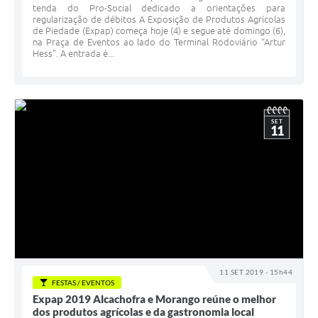
tenda do Pro-Social dedicado a orientações para
regularização de débitos A Exposição de Produtos Agrícolas
de Piedade (Expap) começa hoje (4) e segue até domingo (6),
na Praça de Eventos ao lado do Terminal Rodoviário “Artur
Hess”. A entrada é...
SET
11
11 SET 2019 - 15h44
FESTAS / EVENTOS
Expap 2019 Alcachofra e Morango reúne o melhor
dos produtos agrícolas e da gastronomia local