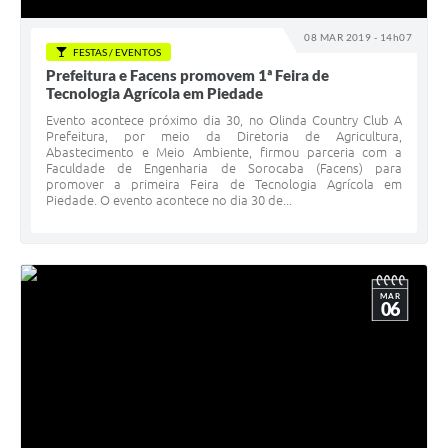
08 MAR 2019 - 14h07
FESTAS / EVENTOS
Prefeitura e Facens promovem 1ª Feira de
Tecnologia Agrícola em Piedade
Evento acontece próximo dia 30, no Olinda Country Club A
Prefeitura, por meio da Diretoria de Agricultura,
Abastecimento e Meio Ambiente, firmou parceria com a
Faculdade de Engenharia de Sorocaba (Facens) para
promover a primeira Feira de Tecnologia Agrícola em
Piedade. O evento acontece no dia 30 de...
MAR
06