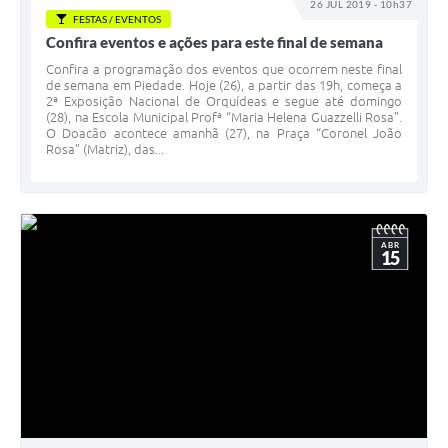
26 JUL 2019 - 10h37
FESTAS / EVENTOS
Confira eventos e ações para este final de semana
Confira a programação dos eventos que ocorrem neste final
de semana em Piedade. Hoje (26), a partir das 19h, começa a
2ª Exposição Nacional de Orquídeas e segue até domingo
(28), na Escola Municipal Profª “Maria Helena Guazzelli Rosa”.
O Doacão acontece amanhã (27), na Praça “Coronel João
Rosa” (Matriz), das...
ABR
15