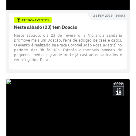
21 FEV 2019 - 14h53
FESTAS / EVENTOS
Neste sábado (23) tem Doacão
Neste sábado, dia 23 de fevereiro, a Vigilância Sanitária
promove mais um Doacão, feira de adoção de cães e gatos.
O evento é realizado na Praça Coronel João Rosa (Matriz) no
período das 9h às 16h. Estarão disponíveis animais de
pequeno, médio e grande porte já castrados, vacinados e
vermifugados. Para...
FEV
18