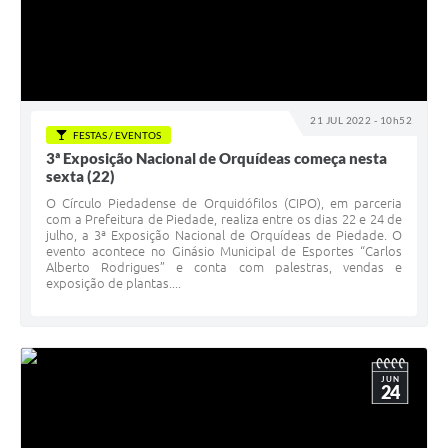
21 JUL 2022 - 10h52
FESTAS / EVENTOS
3ª Exposição Nacional de Orquídeas começa nesta
sexta (22)
O Círculo Piedadense de Orquidófilos (CIPO), em parceria
com a Prefeitura de Piedade, realiza entre os dias 22 e 24 de
julho, a 3ª Exposição Nacional de Orquídeas de Piedade. O
evento acontece no Ginásio Municipal de Esportes “Carlos
Alberto Rodrigues” e conta com palestras, vendas e
exposição de plantas....
JUN
24