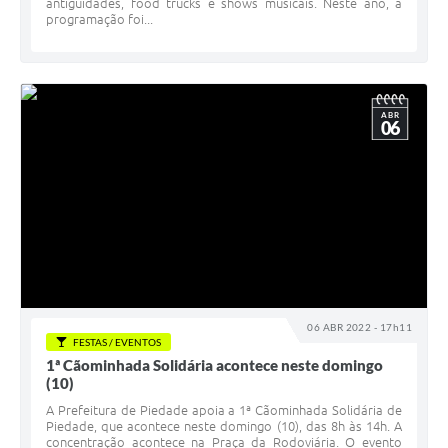
antiguidades, food trucks e shows musicais. Neste ano, a
programação foi...
ABR
06
06 ABR 2022 - 17h11
FESTAS / EVENTOS
1ª Cãominhada Solidária acontece neste domingo
(10)
A Prefeitura de Piedade apoia a 1ª Cãominhada Solidária de
Piedade, que acontece neste domingo (10), das 8h às 14h. A
concentração acontece na Praça da Rodoviária. O evento