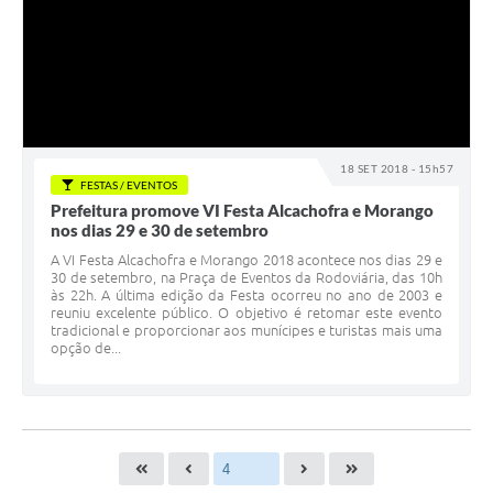
18 SET 2018 - 15h57
FESTAS / EVENTOS
Prefeitura promove VI Festa Alcachofra e Morango
nos dias 29 e 30 de setembro
A VI Festa Alcachofra e Morango 2018 acontece nos dias 29 e
30 de setembro, na Praça de Eventos da Rodoviária, das 10h
às 22h. A última edição da Festa ocorreu no ano de 2003 e
reuniu excelente público. O objetivo é retomar este evento
tradicional e proporcionar aos munícipes e turistas mais uma
opção de...