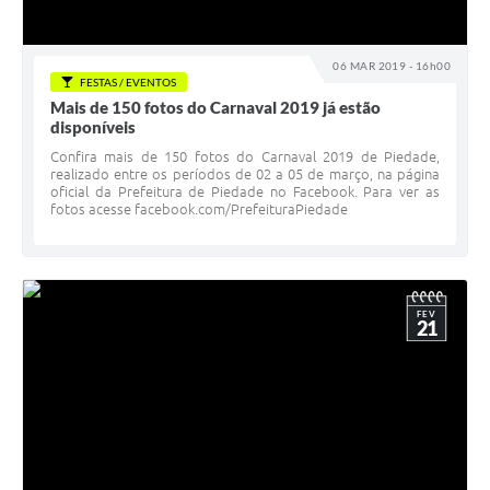
06 MAR 2019 - 16h00
FESTAS / EVENTOS
Mais de 150 fotos do Carnaval 2019 já estão
disponíveis
Confira mais de 150 fotos do Carnaval 2019 de Piedade,
realizado entre os períodos de 02 a 05 de março, na página
oficial da Prefeitura de Piedade no Facebook. Para ver as
fotos acesse facebook.com/PrefeituraPiedade
FEV
21