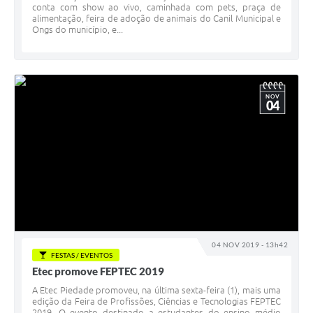
conta com show ao vivo, caminhada com pets, praça de
alimentação, feira de adoção de animais do Canil Municipal e
Ongs do município, e...
NOV
04
04 NOV 2019 - 13h42
FESTAS / EVENTOS
Etec promove FEPTEC 2019
A Etec Piedade promoveu, na última sexta-feira (1), mais uma
edição da Feira de Profissões, Ciências e Tecnologias FEPTEC
2019. O evento destinado a estudantes do ensino médio