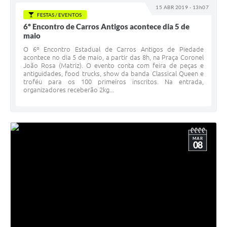
15 ABR 2019 - 13h07
FESTAS / EVENTOS
6º Encontro de Carros Antigos acontece dia 5 de
maio
O 6º Encontro Estadual de Carros Antigos de Piedade
acontece no dia 5 de maio, a partir das 8h, na Praça Coronel
João Rosa (Matriz). O evento conta com feira de peças e
antiguidades, food trucks, show da banda Classical Queen e
troféu para os 100 primeiros inscritos. Na entrada,
organizadores receberão 2kg...
MAR
08