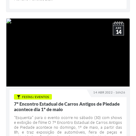
ABR
14
14 ABR 2022 - 16h26
FESTAS / EVENTOS
7º Encontro Estadual de Carros Antigos de Piedade
acontece dia 1º de maio
“Esquenta” para o evento ocorre no sábado (30) com shows
e exibição de filme O 7º Encontro Estadual de Carros Antigos
de Piedade acontece no domingo, 1º de maio, a partir das
8h, e traz exposição de automóveis, feira de peças e