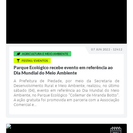
07 JUN 2022 - 12h12
AGRICULTURA E MEIO AMBIENTE
FESTAS / EVENTOS
Parque Ecológico recebe evento em referência ao
Dia Mundial do Meio Ambiente
A Prefeitura de Piedade, por meio da Secretaria de
Desenvolvimento Rural e Meio Ambiente, realizou, no último
sábado (04), evento em referência ao Dia Mundial do Meio
Ambiente, no Parque Ecológico “Collemar de Miranda Botto”.
A ação gratuita foi promovida em parceria com a Associação
Comercial e...