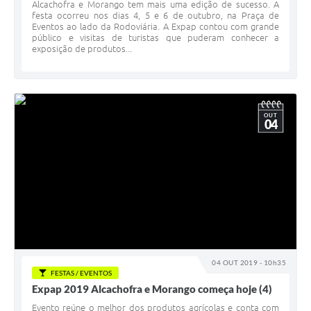
Alcachofra e Morango tem mais uma edição de sucesso. A
festa ocorreu nos dias 4, 5 e 6 de outubro, na Praça de
Eventos ao lado da Rodoviária. A Expap contou com grande
público e visitas de turistas que puderam conhecer a
exposição de produtos...
OUT
04
04 OUT 2019 - 10h35
FESTAS / EVENTOS
Expap 2019 Alcachofra e Morango começa hoje (4)
Evento reúne o melhor dos produtos agrícolas e conta com