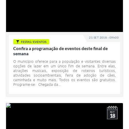
21 SET 2018 - 09h00
FESTAS / EVENTOS
Confira a programação de eventos deste final de
semana
O município oferece para a população e visitantes diversas
opções de lazer em um único fim de semana. Entre elas,
atrações musicais, exposição de roteiros turísticos,
atividades socioambientais, feira de adoção de cães,
caminhada e muito mais. Todos os eventos são gratuitos.
Programe-se: Chegada da...
SET
18