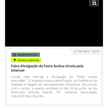
MAI
31
31 MAI 2022 - 11h50
ADMINISTRAÇÃO
FESTAS / EVENTOS
Falsa divulgação de Festa Junina circula pela
internet
Circula pela internet a divulgação da “Festa Junina
Anarriêêê!”. O material possui identificação da Prefeitura de
Piedade e imagem de representantes municipais. De acordo
com o cartaz, o evento acontece no dia 18 de junho, na Via
Raimundo Antunes Soares, 101, Cotianos (Associação
Cultural E Esportiva De...