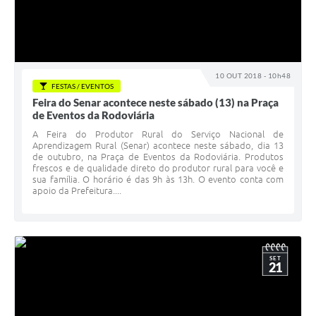
10 OUT 2018 - 10h48
FESTAS / EVENTOS
Feira do Senar acontece neste sábado (13) na Praça
de Eventos da Rodoviária
A Feira do Produtor Rural do Serviço Nacional de
Aprendizagem Rural (Senar) acontece neste sábado, dia 13
de outubro, na Praça de Eventos da Rodoviária. Produtos
frescos e de qualidade direto do produtor rural para você e
sua família. O horário é das 9h às 13h. O evento conta com
apoio da Prefeitura....
SET
21