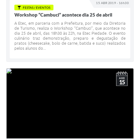
15 ABR 2019 - 16h30
FESTAS / EVENTOS
Workshop “Cambuci” acontece dia 25 de abril
A Etec, em parceria com a Prefeitura, por meio da Diretoria
de Turismo, realiza o Workshop “Cambuci”, que acontece no
dia 25 de abril, das 18h30 às 22h, na Etec Piedade. O evento
culinário traz demonstração, preparo e degustação de
pratos (cheesecake, bolo de carne, batida e suco) realizados
pelos alunos do...
ABR
15