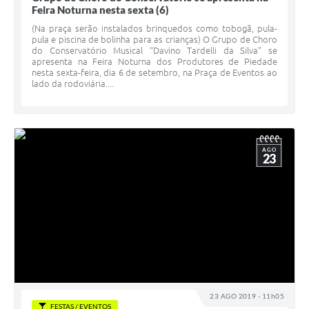
Feira Noturna nesta sexta (6)
(Na praça serão instalados brinquedos como tobogã, pula-
pula e piscina de bolinha para as crianças) O Grupo de Choro
do Conservatório Musical “Davino Tardelli da Silva” se
apresenta na Feira Noturna dos Produtores de Piedade
nesta sexta-feira, dia 6 de setembro, na Praça de Eventos ao
lado da rodoviária....
AGO
23
23 AGO 2019 - 11h05
FESTAS / EVENTOS