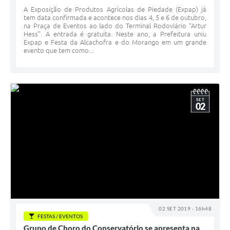
A Exposição de Produtos Agrícolas de Piedade (Expap) já
tem data confirmada e acontece nos dias 4, 5 e 6 de outubro,
na Praça de Eventos ao lado do Terminal Rodoviário “Artur
Hess”. A entrada é gratuita. Neste ano, a Prefeitura uniu
Expap e Festa da Alcachofra e do Morango em um grande
evento que tem como...
SET
02
02 SET 2019 - 16h48
FESTAS / EVENTOS
Grupo de Choro do Conservatório se apresenta na