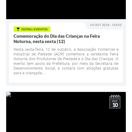
10 OUT 2018 - 15h50
FESTAS / EVENTOS
Comemoração do Dia das Crianças na Feira
Noturna, nesta sexta (12)
Nesta sexta-feira, 12 de outubro, a Associação Comercial e
Industrial de Piedade (ACIP) comemora a centésima Feira
Noturna dos Produtores de Piedade e o Dia das Crianças. O
evento tem apoio da Prefeitura, por meio da Secretaria de
Desenvolvimento Social, e contará com atrações gratuitas
para a criançada:...
OUT
10