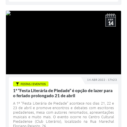
ABR
14
14 ABR 2022 - 17h23
FESTAS / EVENTOS
1ª “Festa Literária de Piedade” é opção de lazer para
o feriado prolongado 21 de abril
A 1ª “Festa Literária de Piedade” acontece nos dias 21, 22 e
23 de abril e promove encontros e debates com escritores
piedadenses, mesa com autores renomados, apresentações
musicais e muito mais. O evento ocorre no Centro Cultural
Piedadense (Club Literário), localizado na Rua Marechal
Floriano Peixoto, 26,...