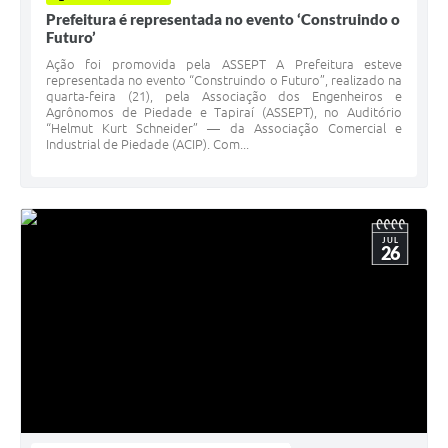
Prefeitura é representada no evento ‘Construindo o
Futuro’
Ação foi promovida pela ASSEPT A Prefeitura esteve
representada no evento “Construindo o Futuro”, realizado na
quarta-feira (21), pela Associação dos Engenheiros e
Agrônomos de Piedade e Tapiraí (ASSEPT), no Auditório
“Helmut Kurt Schneider” — da Associação Comercial e
Industrial de Piedade (ACIP). Com...
JUL
26