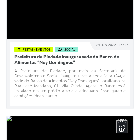
24 JUN 2022 - 16h15
FESTAS / EVENTOS
SOCIAL
Prefeitura de Piedade inaugura sede do Banco de
Alimentos “Ney Domingues”
A Prefeitura de Piedade, por meio da Secretaria de
Desenvolvimento Social, inaugurou, nesta sexta-feira (24), a
sede do Banco de Alimentos “Ney Domingues”, localizado na
Rua José Marciano, 61, Vila Olinda. Agora, o Banco está
instalado em um prédio amplo e adequado. “Isso garante
condições ideais para o...
JUN
07