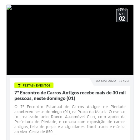
MAI
02
02 MAI 2022 - 17h23
FESTAS / EVENTOS
7º Encontro de Carros Antigos recebe mais de 30 mil
pessoas, neste domingo (01)
O 7º Encontro Estadual de Carros Antigos de Piedade
aconteceu neste domingo (01), na Praça da Matriz. O evento
foi realizado pelo Ronco Automóvel Club, com apoio da
Prefeitura de Piedade, e contou com exposição de carros
antigos, feira de peças e antiguidades, food trucks e música
ao vivo. Cerca de 850...