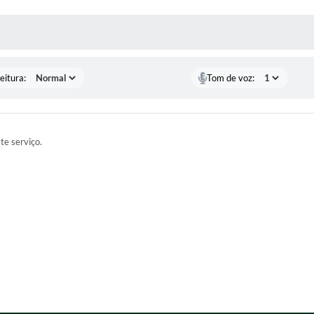
 MÍDIAS
eitura:
Tom de voz:
ste serviço.