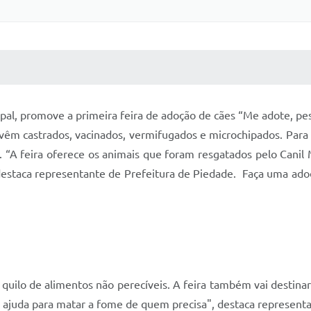
 MÍDIAS
RECEBA NOTÍCIAS
ipal, promove a primeira feira de adoção de cães “Me adote, pe
já vêm castrados, vacinados, vermifugados e microchipados. Par
 “A feira oferece os animais que foram resgatados pelo Canil M
 destaca representante de Prefeitura de Piedade. Faça uma ad
uilo de alimentos não perecíveis. A feira também vai destinar
ajuda para matar a fome de quem precisa", destaca representa