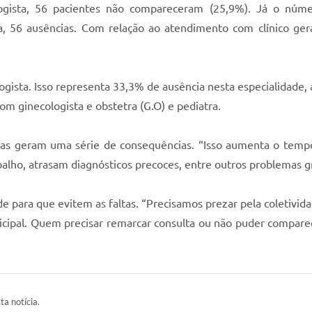
gista, 56 pacientes não compareceram (25,9%). Já o númer
 56 ausências. Com relação ao atendimento com clínico gera
ologista. Isso representa 33,3% de ausência nesta especialida
com ginecologista e obstetra (G.O) e pediatra.
tas geram uma série de consequências. “Isso aumenta o tempo 
lho, atrasam diagnósticos precoces, entre outros problemas gr
e para que evitem as faltas. “Precisamos prezar pela coletivid
unicipal. Quem precisar remarcar consulta ou não puder compar
ta notícia.