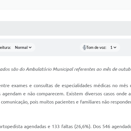
 MÍDIAS
RECEBA NOTÍCIAS
eitura:
Tom de voz:
ados são do Ambulatório Municipal referentes ao mês de outub
 entre exames e consultas de especialidades médicas no mê
tes agendam e não comparecem. Existem diversos casos onde
 comunicação, pois muitos pacientes e familiares não respon
topedista agendadas e 133 faltas (26,6%). Dos 546 agendados