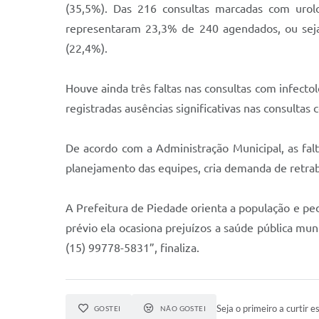
(35,5%). Das 216 consultas marcadas com urolo
representaram 23,3% de 240 agendados, ou seja,
(22,4%).
Houve ainda três faltas nas consultas com infect
registradas ausências significativas nas consultas 
De acordo com a Administração Municipal, as fal
planejamento das equipes, cria demanda de retraba
A Prefeitura de Piedade orienta a população e ped
prévio ela ocasiona prejuízos a saúde pública m
(15) 99778-5831”, finaliza.
Seja o primeiro a curtir es
GOSTEI
NÃO GOSTEI