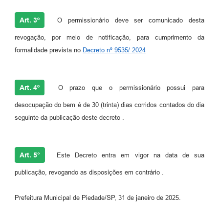
Art. 3º
O permissionário deve ser comunicado desta
revogação, por meio de notificação, para cumprimento da
formalidade prevista no
Decreto nº 9535/ 2024
Art. 4º
O prazo que o permissionário possui para
desocupação do bem é de 30 (trinta) dias corridos contados do dia
seguinte da publicação deste decreto .
Art. 5°
Este Decreto entra em vigor na data de sua
publicação, revogando as disposições em contrário .
Prefeitura Municipal de Piedade/SP, 31 de janeiro de 2025.