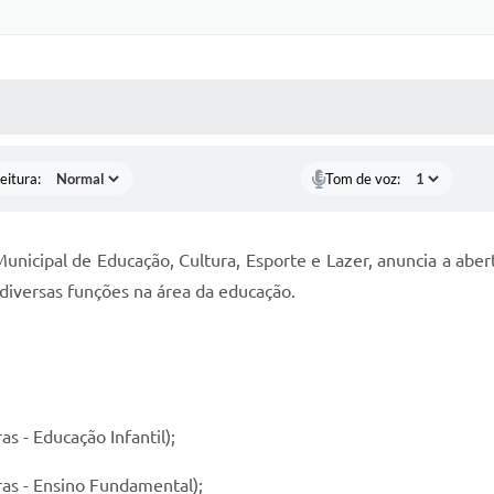
 MÍDIAS
RECEBA NOTÍCIAS
eitura:
Tom de voz:
unicipal de Educação, Cultura, Esporte e Lazer, anuncia a abe
 diversas funções na área da educação.
s - Educação Infantil);
as - Ensino Fundamental);