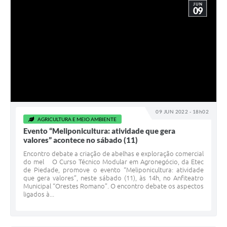
JUN
09
09 JUN 2022 - 18h02
AGRICULTURA E MEIO AMBIENTE
Evento “Meliponicultura: atividade que gera
valores” acontece no sábado (11)
Encontro debate a criação de abelhas e exploração comercial
do mel O Curso Técnico Modular em Agronegócio, da Etec
de Piedade, promove o evento “Meliponicultura: atividade
que gera valores”, neste sábado (11), às 14h, no Anfiteatro
Municipal “Orestes Romano”. O encontro debate os aspectos
ligados à...