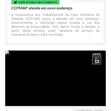
AGRICULTURA E MEIO AMBIENTE
COTMAP atende em novo endereço
A Cooperativa dos Trabalhadores do Meio Ambiente de
Piedade (COTMAP) passa a atender em novo endereço.
Anteriormente, a instituição estava situada a rua Rua
Benjamin da Silveira Baldy, 1051, Bairro Paulas e Mendes. A
partir desta semana, quem necessita de serviços da
Cooperativa deve ir até a rua Simão...
SET
13
13 SET 2022 - 16h50