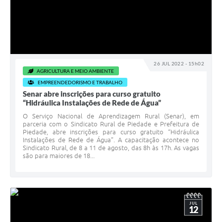
26 JUL 2022 - 15h02
AGRICULTURA E MEIO AMBIENTE
EMPREENDEDORISMO E TRABALHO
Senar abre inscrições para curso gratuito
“Hidráulica Instalações de Rede de Água”
O Serviço Nacional de Aprendizagem Rural (Senar), em
parceria com o Sindicato Rural de Piedade e Prefeitura de
Piedade, abre inscrições para curso gratuito “Hidráulica
Instalações de Rede de Água”. A capacitação acontece no
Sindicato Rural, de 8 a 11 de agosto, das 8h às 17h. As vagas
são para maiores de 18...
JUL
12