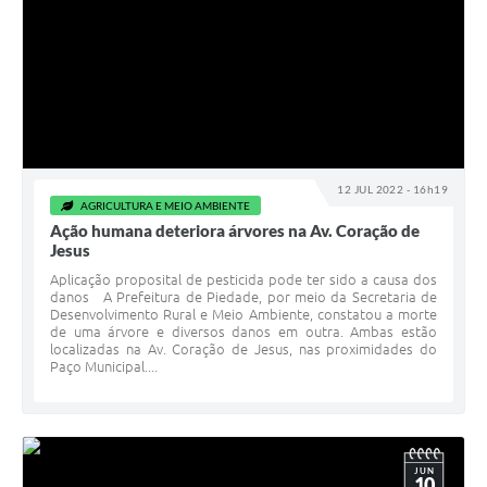
12 JUL 2022 - 16h19
AGRICULTURA E MEIO AMBIENTE
Ação humana deteriora árvores na Av. Coração de
Jesus
Aplicação proposital de pesticida pode ter sido a causa dos
danos A Prefeitura de Piedade, por meio da Secretaria de
Desenvolvimento Rural e Meio Ambiente, constatou a morte
de uma árvore e diversos danos em outra. Ambas estão
localizadas na Av. Coração de Jesus, nas proximidades do
Paço Municipal....
JUN
10