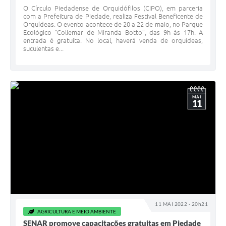
O Círculo Piedadense de Orquidófilos (CIPO), em parceria
com a Prefeitura de Piedade, realiza Festival Beneficente de
Orquídeas. O evento acontece de 20 a 22 de maio, no Parque
Ecológico “Collemar de Miranda Botto”, das 9h às 17h. A
entrada é gratuita. No local, haverá venda de orquídeas,
suculentas e...
MAI
11
11 MAI 2022 - 20h21
AGRICULTURA E MEIO AMBIENTE
SENAR promove capacitações gratuitas em Piedade