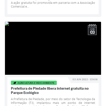
A ação gratuita foi promovida em parceria com a Associação
Comercial e...
JUN
03
03 JUN 2022 - 15h58
AGRICULTURA E MEIO AMBIENTE
Prefeitura de Piedade libera internet gratuita no
Parque Ecológico
A Prefeitura de Piedade, por meio do setor de Tecnologia da
Informação (T.I), implantou mais um ponto de internet