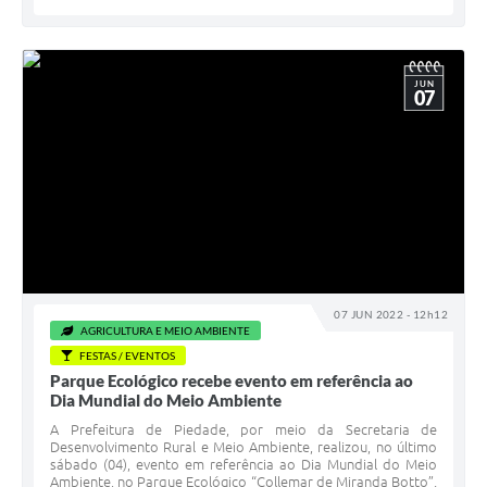
JUN
07
07 JUN 2022 - 12h12
AGRICULTURA E MEIO AMBIENTE
FESTAS / EVENTOS
Parque Ecológico recebe evento em referência ao
Dia Mundial do Meio Ambiente
A Prefeitura de Piedade, por meio da Secretaria de
Desenvolvimento Rural e Meio Ambiente, realizou, no último
sábado (04), evento em referência ao Dia Mundial do Meio
Ambiente, no Parque Ecológico “Collemar de Miranda Botto”.