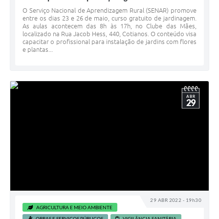
O Serviço Nacional de Aprendizagem Rural (SENAR) promove
entre os dias 23 e 26 de maio, curso gratuito de jardinagem.
As aulas acontecem das 8h às 17h, no Clube das Mães,
localizado na Rua Jacob Hess, 440, Cotianos. O conteúdo visa
capacitar o profissional para instalação de jardins com flores
e plantas...
ABR
29
29 ABR 2022 - 19h30
AGRICULTURA E MEIO AMBIENTE
OBRAS E SERVIÇOS PÚBLICOS
VIGILÂNCIA SANITÁRIA