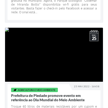
gratuita no município. Agora, o Parque Ecológico “Collemar
de Miranda Botto” disponibiliza wi-fi grátis para seus
visitantes. Basta fazer o check-in pelo Facebook e acessar a
rede. O sinal está...
MAI
25
25 MAI 2022 - 16h58
AGRICULTURA E MEIO AMBIENTE
Prefeitura de Piedade promove evento em
referência ao Dia Mundial do Meio Ambiente
Troque 60 litros de materiais recicláveis por um cupom e