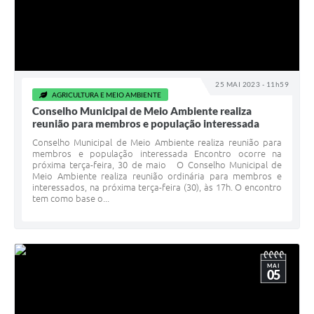
25 MAI 2023 - 11h59
AGRICULTURA E MEIO AMBIENTE
Conselho Municipal de Meio Ambiente realiza
reunião para membros e população interessada
Conselho Municipal de Meio Ambiente realiza reunião para
membros e população interessada Encontro ocorre na
próxima terça-feira, 30 de maio O Conselho Municipal de
Meio Ambiente realiza reunião ordinária para membros e
interessados, na próxima terça-feira (30), às 17h. O encontro
tem como base o...
MAI
05