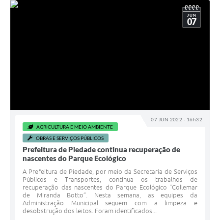
JUN
07
07 JUN 2022 - 16h32
AGRICULTURA E MEIO AMBIENTE
OBRAS E SERVIÇOS PÚBLICOS
Prefeitura de Piedade continua recuperação de
nascentes do Parque Ecológico
A Prefeitura de Piedade, por meio da Secretaria de Serviços
Públicos e Transportes, continua os trabalhos de
recuperação das nascentes do Parque Ecológico “Collemar
de Miranda Botto”. Nesta semana, as equipes da
Administração Municipal seguem com a limpeza e
desobstrução dos leitos. Foram identificados...