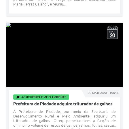
Maria Ferraz Caiano”, e reuniu...
MAR
20
20 MAR 2023 - 15h48
AGRICULTURA E MEIO AMBIENTE
Prefeitura de Piedade adquire triturador de galhos
A Prefeitura de Piedade, por meio da Secretaria de
Desenvolvimento Rural e Meio Ambiente, adquiriu um
triturador de galhos. O equipamento tem a função de
diminuir o volume de restos de galhos, ramos, folhas, cascas,