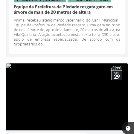
Equipe da Prefeitura de Piedade resgata gato em
árvore de mais de 20 metros de altura
Animal recebeu atendimento veterinário do Canil Municipal
Equipe da Prefeitura de Piedade resgatou uma gata no topo
de uma árvore de, aproximadamente, 20 metros de altura, na
Vila Quintino. A ação aconteceu nesta sexta-feira (29) e teve
apoio de empresa especializada. De acordo com os
proprietários do...
ABR
29