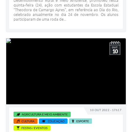
Desenvolvimento Rural e Meio Ambiente, promoveu nesta
quinta-feira (24), ação com estudantes da Escola Estadual
“Theodora de Camargo Ayres”, em referência ao Dia do Rio,
celebrado anualmente no dia 24 de novembro. Os alunos
participaram de uma roda de...
OUT
10
10 OUT 2022 - 17h17
AGRICULTURA E MEIO AMBIENTE
CULTURA
EDUCAÇÃO
ESPORTE
FESTAS / EVENTOS