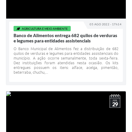
05 AGO 2022 - 17h14
AGRICULTURA E MEIO AMBIENTE
Banco de Alimentos entrega 682 quilos de verduras
e legumes para entidades assistenciais
O Banco Municipal de Alimentos fez a distribuição de 682
quilos de verduras e legumes para entidades assistenciais do
município. A ação ocorre semanalmente, toda sexta-feira.
Dez instituições foram atendidas nesta ocasião. Os kits
entregues possuem os itens: alface, acelga, pimentão,
beterraba, chuchu,...
JUL
29