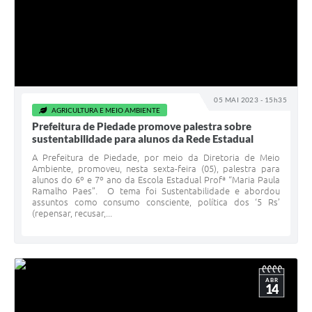
05 MAI 2023 - 15h35
AGRICULTURA E MEIO AMBIENTE
Prefeitura de Piedade promove palestra sobre
sustentabilidade para alunos da Rede Estadual
A Prefeitura de Piedade, por meio da Diretoria de Meio
Ambiente, promoveu, nesta sexta-feira (05), palestra para
alunos do 6º e 7º ano da Escola Estadual Profª “Maria Paula
Ramalho Paes”. O tema foi Sustentabilidade e abordou
assuntos como consumo consciente, política dos ‘5 Rs’
(repensar, recusar,...
ABR
14