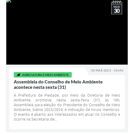
MAR
30
30 MAR 2023 - 15h40
AGRICULTURA E MEIO AMBIENTE
Assembleia do Conselho de Meio Ambiente
acontece nesta sexta (31)
A Prefeitura de Piedade, por meio da Diretoria de Meio
Ambiente, promove, nesta sexta-feira (31), às 16h,
Assembleia para eleição do Presidente do Conselho de Meio
Ambiente, biênio 2023/2024, e indicação de novos membros.
O evento é aberto aos interessados em atuar no Conselho e
ocorre na Secretaria de...