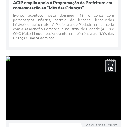
ACIP amplia apoio à Programação da Prefeitura em
comemoração ao “Mês das Crianças”
Evento acontece neste domingo (16) e conta com
personagens infantis, sorteio de brindes, brinquedos
infláveis e muito mais A Prefeitura de Piedade, em parceria
com a Associação Comercial e Industrial de Piedade (ACIP) e
ONG Mato Limpo, realiza evento em referência ao “Mês das
Crianças”, neste domingo...
OUT
05
05 OUT 2022 - 17h27