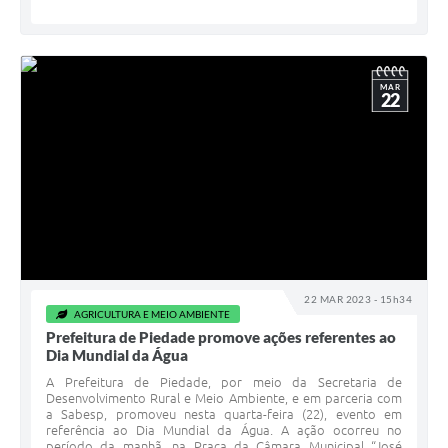
MAR
22
22 MAR 2023 - 15h34
AGRICULTURA E MEIO AMBIENTE
Prefeitura de Piedade promove ações referentes ao
Dia Mundial da Água
A Prefeitura de Piedade, por meio da Secretaria de
Desenvolvimento Rural e Meio Ambiente, e em parceria com
a Sabesp, promoveu nesta quarta-feira (22), evento em
referência ao Dia Mundial da Água. A ação ocorreu no
período da manhã, na Praça da Câmara Municipal “José