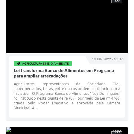
10 JUN 2022 - 16h16
AGRICULTURA E MEIO AMBIENTE
Lei transforma Banco de Alimentos em Programa
para ampliar arrecadações
Agricultores, representantes da Sociedade Civil,
supermercados, feiras, entre outros podem contribuir com a
iniciativa O Programa Banco de Alimentos “Ney Domingues”
foi instituído nesta quinta-feira (09), por meio da Lei nº 4766,
criada pelo Poder Executivo e aprovada pela Câmara
Municipal. A...