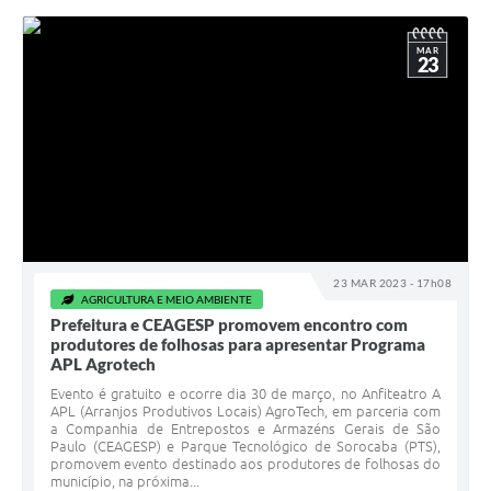
MAR
23
23 MAR 2023 - 17h08
AGRICULTURA E MEIO AMBIENTE
Prefeitura e CEAGESP promovem encontro com
produtores de folhosas para apresentar Programa
APL Agrotech
Evento é gratuito e ocorre dia 30 de março, no Anfiteatro A
APL (Arranjos Produtivos Locais) AgroTech, em parceria com
a Companhia de Entrepostos e Armazéns Gerais de São
Paulo (CEAGESP) e Parque Tecnológico de Sorocaba (PTS),
promovem evento destinado aos produtores de folhosas do
município, na próxima...