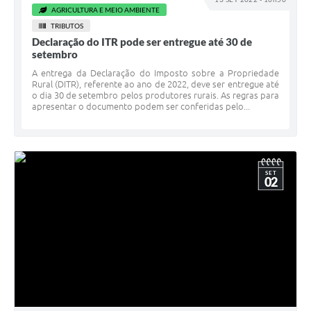
AGRICULTURA E MEIO AMBIENTE
TRIBUTOS
Declaração do ITR pode ser entregue até 30 de
setembro
A entrega da Declaração do Imposto sobre a Propriedade
Rural (DITR), referente ao ano de 2022, deve ser entregue até
o dia 30 de setembro pelos produtores rurais. As regras para
apresentar o documento podem ser conferidas pelo...
SET
02