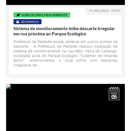
29 AGO 2022 - 17h47
AGRICULTURA E MEIO AMBIENTE
SEGURANÇA
Sistema de monitoramento inibe descarte irregular
em rua próxima ao Parque Ecológico
Prefeitura de Piedade instala câmeras em outros pontos de
descarte A Prefeitura de Piedade realizou instalação de
sistema de monitoramento na rua Hélio Vieira de Camargo,
localizada atrás do Parque Ecológico “Collemar de Miranda
Botto”. Anteriormente, o local sofria com descartes
irregulares de...
AGO
05