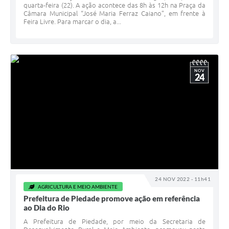
quarta-feira (22). A ação acontece das 8h às 12h na Praça da
Câmara Municipal “José Maria Ferraz Caiano”, em frente à
Feira Livre. Para marcar o dia, a...
NOV
24
24 NOV 2022 - 11h41
AGRICULTURA E MEIO AMBIENTE
Prefeitura de Piedade promove ação em referência
ao Dia do Rio
A Prefeitura de Piedade, por meio da Secretaria de