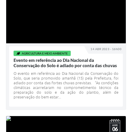
14 ABR 2023 - 16h00
AGRICULTURA E MEIO AMBIENTE
Evento em referência ao Dia Nacional da
Conservação do Solo é adiado por conta das chuvas
O evento em referência ao Dia Nacional da Conservação do
Solo, que seria promovido amanhã (15) pela Prefeitura, foi
adiado por conta das fortes chuvas previstas. “As condições
climáticas acarretaram no comprometimento técnico da
preparação do solo e da ação do plantio, além de
preservação do bem estar...
ABR
06