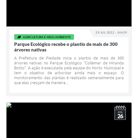
29 JUL 2022 - 14h39
AGRICULTURA E MEIO AMBIENTE
Parque Ecológico recebe o plantio de mais de 300
árvores nativas
A Prefeitura de Piedade inicia o plantio de mais de 300
árvores nativas no Parque Ecológico “Collemar de Miranda
Botto”. A ação é executada pela equipe do Horto Municipal e
tem o objetivo de arborizar ainda mais o espaço. O
monitoramento das plantas é realizado semanalmente para
que elas cresçam de maneira...
JUL
26