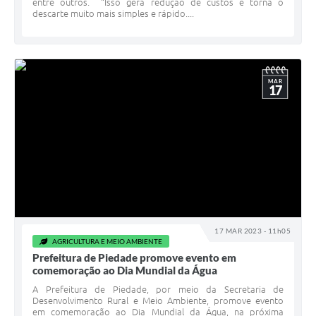
entre outros. “Isso gera redução de custos e torna o
descarte muito mais simples e rápido....
MAR
17
17 MAR 2023 - 11h05
AGRICULTURA E MEIO AMBIENTE
Prefeitura de Piedade promove evento em
comemoração ao Dia Mundial da Água
A Prefeitura de Piedade, por meio da Secretaria de
Desenvolvimento Rural e Meio Ambiente, promove evento
em comemoração ao Dia Mundial da Água, na próxima