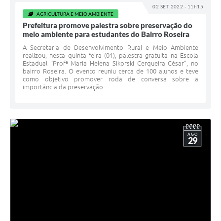
02 SET 2022 - 11h15
AGRICULTURA E MEIO AMBIENTE
Prefeitura promove palestra sobre preservação do
meio ambiente para estudantes do Bairro Roseira
A Secretaria de Desenvolvimento Rural e Meio Ambiente
realizou, nesta quinta-feira (01), palestra gratuita na Escola
Estadual “Profª Maria Helena Sikorski Cerqueira César”, no
bairro Roseira. O evento reuniu cerca de 100 alunos e teve
como objetivo promover roda de conversa sobre a
importância da preservação...
AGO
29