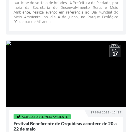
participe do sorteio de brindes A Prefeitura de Piedade, por
meio da Secretaria de Desenvolvimento Rural e Meio
Ambiente, realiza evento em referência ao Dia Mundial do
Meio Ambiente, no dia 4 de junho, no Parque Ecológico
“Collemar de Miranda...
MAI
17
17 MAI 2022 - 15h17
AGRICULTURA E MEIO AMBIENTE
Festival Beneficente de Orquídeas acontece de 20 a
22 de maio