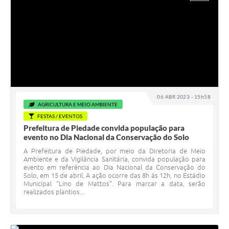
06 ABR 2023 - 15h58
AGRICULTURA E MEIO AMBIENTE
FESTAS / EVENTOS
Prefeitura de Piedade convida população para
evento no Dia Nacional da Conservação do Solo
A Prefeitura de Piedade, por meio da Diretoria de Meio
Ambiente e da Vigilância Sanitária, convida população para
evento em referência ao Dia Nacional da Conservação do
Solo, em 15 de abril. A ação ocorre das 8h às 12h, no Estádio
Municipal “Lino de Mattos”. Para marcar a data, serão
realizados plantios...