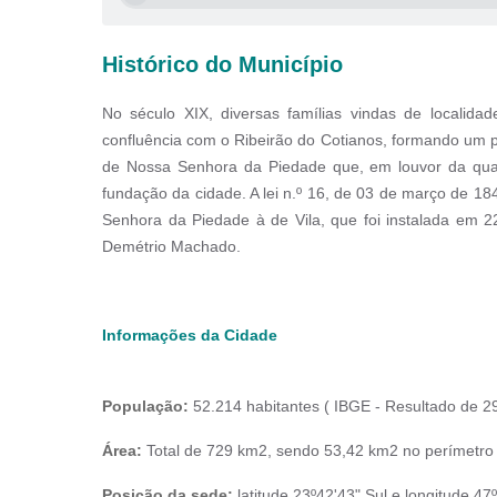
Histórico do Município
No século XIX, diversas famílias vindas de localid
confluência com o Ribeirão do Cotianos, formando um 
de Nossa Senhora da Piedade que, em louvor da qual
fundação da cidade. A lei n.º 16, de 03 de março de 18
Senhora da Piedade à de Vila, que foi instalada em 
Demétrio Machado.
Informações da Cidade
População:
52.214 habitantes ( IBGE - Resultado de 
Área:
Total de 729 km2, sendo 53,42 km2 no perímetro 
Posição da sede:
latitude 23º42'43" Sul e longitude 47