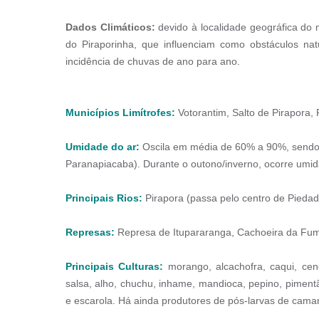
Dados Climáticos:
devido à localidade geográfica do 
do Piraporinha, que influenciam como obstáculos na
incidência de chuvas de ano para ano.
Municípios Limítrofes:
Votorantim, Salto de Pirapora, P
Umidade do ar:
Oscila em média de 60% a 90%, sendo n
Paranapiacaba). Durante o outono/inverno, ocorre umi
Principais Rios:
Pirapora (passa pelo centro de Piedad
Represas:
Represa de Itupararanga, Cachoeira da Fuma
Principais Culturas:
morango, alcachofra, caqui, ceno
salsa, alho, chuchu, inhame, mandioca, pepino, pimentão,
e escarola. Há ainda produtores de pós-larvas de camar