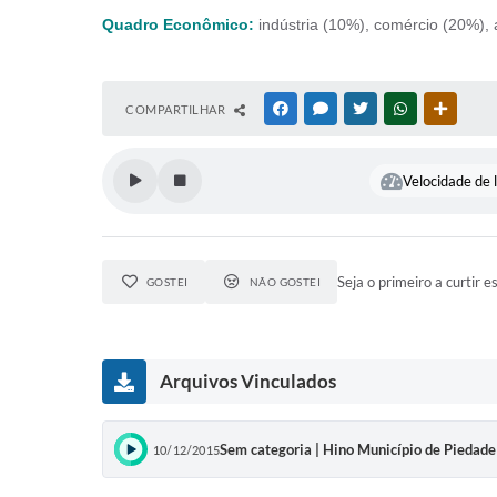
Quadro Econômico:
indústria (10%), comércio (20%), a
COMPARTILHAR
FACEBOOK
MESSENGER
TWITTER
WHATSAPP
OUTRAS
Velocidade de l
Seja o primeiro a curtir e
GOSTEI
NÃO GOSTEI
Arquivos Vinculados
Sem categoria | Hino Município de Piedade
10/12/2015