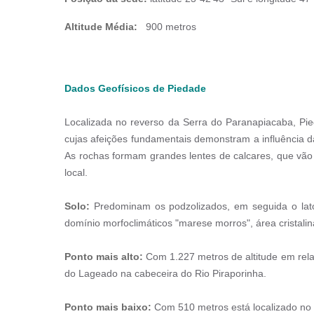
Altitude Média:
900 metros
Dados Geofísicos de Piedade
Localizada no reverso da Serra do Paranapiacaba, Pied
cujas afeições fundamentais demonstram a influência da
As rochas formam grandes lentes de calcares, que vão 
local.
Solo:
Predominam os podzolizados, em seguida o lato
domínio morfoclimáticos "marese morros", área cristalin
Ponto mais alto:
Com 1.227 metros de altitude em rela
do Lageado na cabeceira do Rio Piraporinha.
Ponto mais baixo:
Com 510 metros está localizado no e