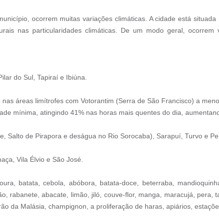
município, ocorrem muitas variações climáticas. A cidade está situad
turais nas particularidades climáticas. De um modo geral, ocorrem
ilar do Sul, Tapiraí e Ibiúna.
as áreas limítrofes com Votorantim (Serra de São Francisco) a menor
dade mínima, atingindo 41% nas horas mais quentes do dia, aumentan
e, Salto de Pirapora e deságua no Rio Sorocaba), Sarapuí, Turvo e Pe
ça, Vila Élvio e São José.
ura, batata, cebola, abóbora, batata-doce, beterraba, mandioquinha,
 rabanete, abacate, limão, jiló, couve-flor, manga, maracujá, pera, tan
ão da Malásia, champignon, a proliferação de haras, apiários, estaçõ