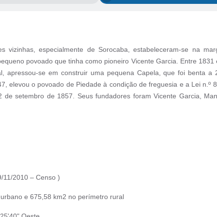
ades vizinhas, especialmente de Sorocaba, estabeleceram-se na 
pequeno povoado que tinha como pioneiro Vicente Garcia. Entre 1831
, apressou-se em construir uma pequena Capela, que foi benta a 
47, elevou o povoado de Piedade à condição de freguesia e a Lei n.º
22 de setembro de 1857. Seus fundadores foram Vicente Garcia, Manu
29/11/2010 – Censo )
urbano e 675,58 km2 no perímetro rural
º25'40" Oeste