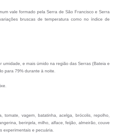
a num vale formado pela Serra de São Francisco e Serra
 variações bruscas de temperatura como no índice de
 umidade, e mais úmido na região das Serras (Bateia e
do para 79% durante à noite.
ixe.
 tomate, vagem, batatinha, acelga, brócolis, repolho,
gerina, berinjela, milho, alface, feijão, almeirão, couve
es experimentais e pecuária.