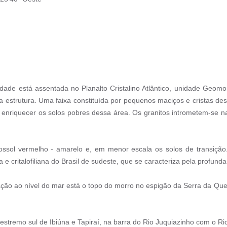
ade está assentada no Planalto Cristalino Atlântico, unidade Geomo
 estrutura. Uma faixa constituída por pequenos maciços e cristas de
enriquecer os solos pobres dessa área. Os granitos intrometem-se n
ssol vermelho - amarelo e, em menor escala os solos de transição.
a e critalofiliana do Brasil de sudeste, que se caracteriza pela profu
ção ao nível do mar está o topo do morro no espigão da Serra da Que
stremo sul de Ibiúna e Tapiraí, na barra do Rio Juquiazinho com o Ri