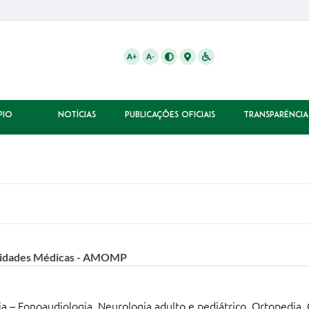
A+
A-
PIO
NOTÍCIAS
PUBLICAÇÕES OFICIAIS
TRANSPARÊNCIA
alidades Médicas - AMOMP
ia – Fonoaudiologia, Neurologia adulto e pediátrico, Ortopedia, 