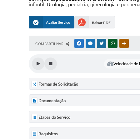
infantil, Urologia, pediatria, ginecologia e pequena
Avaliar Serviço
Baixar PDF
COMPARTILHAR
FACEBOOK
MESSENGER
TWITTER
WHATSAPP
OUTRAS
Velocidade de l
Formas de Solicitação
Documentação
Etapas do Serviço
Requisitos