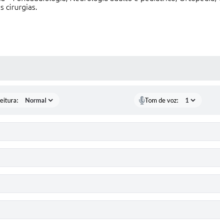
s cirurgias.
 MÍDIAS
eitura:
Tom de voz: