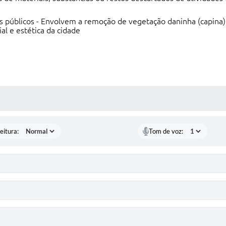
os públicos - Envolvem a remoção de vegetação daninha (capina), 
al e estética da cidade
 MÍDIAS
eitura:
Tom de voz: