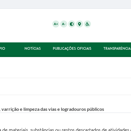
A+
A-
PIO
NOTÍCIAS
PUBLICAÇÕES OFICIAIS
TRANSPARÊNCIA
, varrição e limpeza das vias e logradouros públicos
 de materiais, substâncias ou restos descartados de atividades 