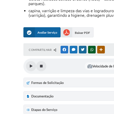
parques).
capina, varrição e limpeza das vias e logradour
(varrição), garantindo a higiene, drenagem pluvi
Avaliar Serviço
Baixar PDF
COMPARTILHAR
FACEBOOK
MESSENGER
TWITTER
WHATSAPP
OUTRAS
Velocidade de l
Formas de Solicitação
Documentação
Etapas do Serviço