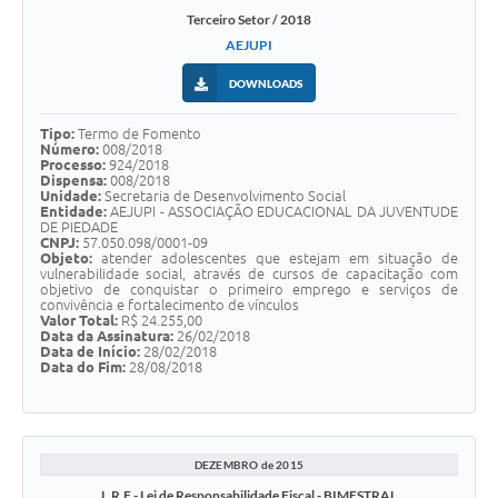
Terceiro Setor / 2018
AEJUPI
DOWNLOADS
Tipo:
Termo de Fomento
Número:
008/2018
Processo:
924/2018
Dispensa:
008/2018
Unidade:
Secretaria de Desenvolvimento Social
Entidade:
AEJUPI - ASSOCIAÇÃO EDUCACIONAL DA JUVENTUDE
DE PIEDADE
CNPJ:
57.050.098/0001-09
Objeto:
atender adolescentes que estejam em situação de
vulnerabilidade social, através de cursos de capacitação com
objetivo de conquistar o primeiro emprego e serviços de
convivência e fortalecimento de vínculos
Valor Total:
R$ 24.255,00
Data da Assinatura:
26/02/2018
Data de Início:
28/02/2018
Data do Fim:
28/08/2018
DEZEMBRO de 2015
L.R.F - Lei de Responsabilidade Fiscal - BIMESTRAL