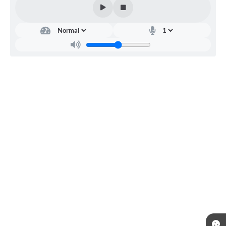
Fundo
Municipal
de
Solidariedade
Regina
do
Carmo
de
Oliveira
Silva