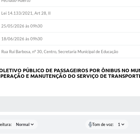
Fechado-Aberto
Lei 14.133/2021, Art 28, II
25/05/2026 às 09h30
18/06/2026 às 09h30
Rua Rui Barbosa, nº 30, Centro, Secretaria Municipal de Educação
LETIVO PÚBLICO DE PASSAGEIROS POR ÔNIBUS NO MUNI
PERAÇÃO E MANUTENÇÃO DO SERVIÇO DE TRANSPORTE
 MÍDIAS
eitura:
Tom de voz: