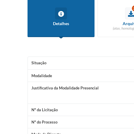
Detalhes
Arqui
(atas, homolog
Situação
Modalidade
Justificativa da Modalidade Presencial
Nº da Licitação
Nº do Processo