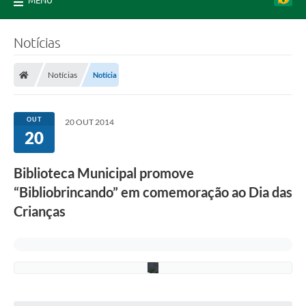
MENU
:
A
s
s
Notícias
e
s
s
Notícias
Notícia
o
r
i
a
OUT
20 OUT 2014
d
20
e
I
m
Biblioteca Municipal promove
p
r
“Bibliobrincando” em comemoração ao Dia das
e
n
Crianças
s
a
P
M
P