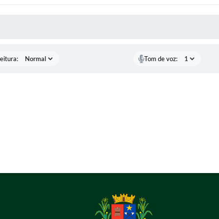
 MÍDIAS
eitura:
Tom de voz: