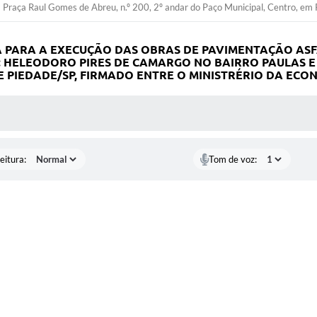
Praça Raul Gomes de Abreu, n.º 200, 2º andar do Paço Municipal, Centro, em 
PARA A EXECUÇÃO DAS OBRAS DE PAVIMENTAÇÃO ASFÁL
: HELEODORO PIRES DE CAMARGO NO BAIRRO PAULAS E 
 PIEDADE/SP, FIRMADO ENTRE O MINISTRÉRIO DA ECON
 MÍDIAS
eitura:
Tom de voz: