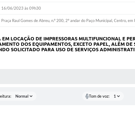
16/06/2023 às 09h30
Praça Raul Gomes de Abreu, n.º 200, 2º andar do Paço Municipal, Centro, em 
 EM LOCAÇÃO DE IMPRESSORAS
MULTIFUNCIONAL E PE
AMENTO DOS EQUIPAMENTOS, EXCETO PAPEL, ALÉM DE
DO SOLICITADO PARA USO DE SERVIÇOS ADMINISTRAT
 MÍDIAS
eitura:
Tom de voz: