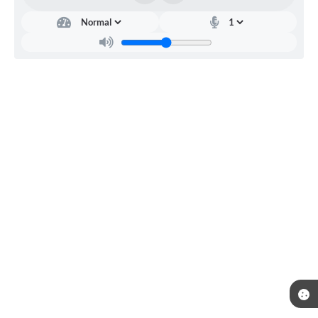
Diretoria
de
Cultura
Valdinei
Aparecido
Mariano
Franco