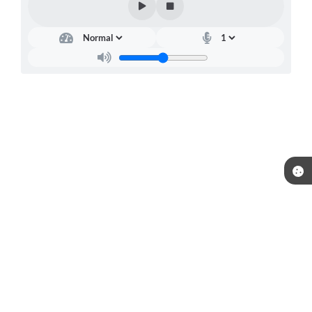
Telefone: (15) 3244-8400
Endereço: Praça Raul Gomes de Abreu, nº 200 | CEP: 18170-957
Atendimento de segunda a sexta, das 09:00 às 16:00 horas.
CNPJ: 46.634.457/0001-59
Prefeitura de Piedade / SP