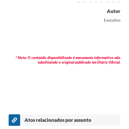
Autor
Executivo
* Nota: O conteúdo disponibilizado é meramente informativo não
substituindo o original publicado em Diário Oficial.
Atos relacionados por assunto
c