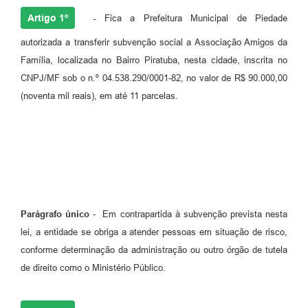
Artigo 1º
-
Fica a Prefeitura Municipal de Piedade
autorizada a transferir subvenção social a Associação Amigos da
Família, localizada no Bairro Piratuba, nesta cidade, inscrita no
CNPJ/MF sob o n.º 04.538.290/0001-82, no valor de R$ 90.000,00
(noventa mil reais), em até 11 parcelas.
Artigo 2º - O recurso, será utilizado para o pagamento de pessoal e
encargos, água e esgoto, energia elétrica, telefone, gêneros
alimentícios, medicamentos, combustíveis, peças e acessórios em
geral e demais materiais que se fizerem necessários à manutenção da
entidade.
Parágrafo único
- Em contrapartida à subvenção prevista nesta
lei, a entidade se obriga a atender pessoas em situação de risco,
conforme determinação da administração ou outro órgão de tutela
de direito como o Ministério Público.