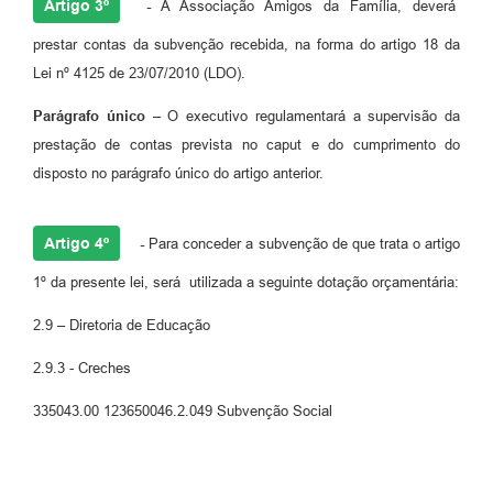
Artigo 3º
-
A Associação Amigos da Família, deverá
prestar contas da subvenção recebida, na forma do artigo 18 da
Lei nº 4125 de 23/07/2010 (LDO).
Parágrafo único
– O executivo regulamentará a supervisão da
prestação de contas prevista no caput e do cumprimento do
disposto no parágrafo único do artigo anterior.
Artigo 4º
-
Para conceder a subvenção de que trata o artigo
1º da presente lei, será utilizada a seguinte dotação orçamentária:
2.9 – Diretoria de Educação
2.9.3 - Creches
335043.00 123650046.2.049 Subvenção Social
Artigo 5º - Esta lei entrará em vigor na data da sua publicação,
revogadas as disposições contrárias.