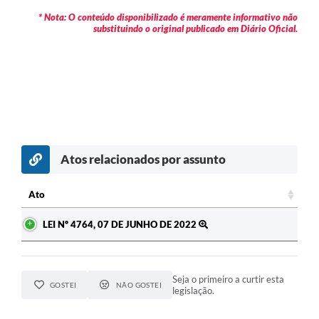
* Nota: O conteúdo disponibilizado é meramente informativo não
substituindo o original publicado em Diário Oficial.
Atos relacionados por assunto
c
Ato
Ato
LEI Nº 4764, 07 DE JUNHO DE 2022
Seja o primeiro a curtir esta
GOSTEI
NÃO GOSTEI
legislação.