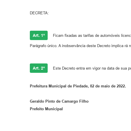
DECRETA:
Art. 1º
Ficam fixadas as tarifas de automóveis licenc
Parágrafo único. A inobservância deste Decreto implica rá 
Art. 2º
Este Decreto entra em vigor na data de sua p
Prefeitura Municipal de Piedade, 02 de maio de 2022.
Geraldo Pinto de Camargo Filho
Prefeito Municipal