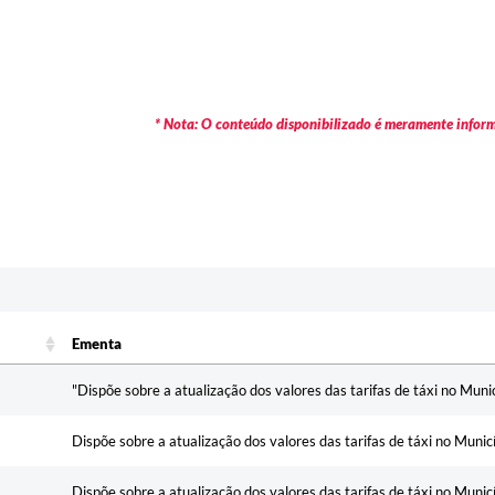
* Nota: O conteúdo disponibilizado é meramente informa
c
Ementa
Ementa
"Dispõe sobre a atualização dos valores das tarifas de táxi no Munic
Dispõe sobre a atualização dos valores das tarifas de táxi no Munic
Dispõe sobre a atualização dos valores das tarifas de táxi no Munic