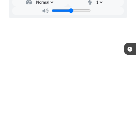
Telefone: (15) 3244-8400
Endereço: Praça Raul Gomes de Abreu, nº 200 | CEP: 18170-957
Atendimento de segunda a sexta, das 09:00 às 16:00 horas.
CNPJ: 46.634.457/0001-59
Prefeitura de Piedade / SP
Versão do Sistema:
3.5.3 - 19/06/2026
Portal atualizado em:
06/08/2026 18:41
Dados Abertos