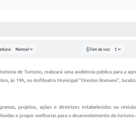
 MÍDIAS
RECEBA NOTÍCIAS
eitura:
Tom de voz:
retoria de Turismo, realizará uma audiência pública para a ap
ro, às 19h, no Anfiteatro Municipal “Orestes Romano”, localiz
ramas, projetos, ações e diretrizes estabelecidos na revi
 dúvidas e propor melhorias para o desenvolvimento do turismo 