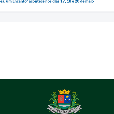
a, um Encanto” acontece nos dias 17, 18 e 20 de maio