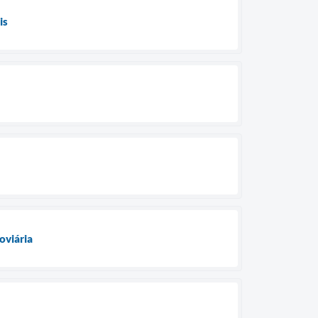
is
oviária