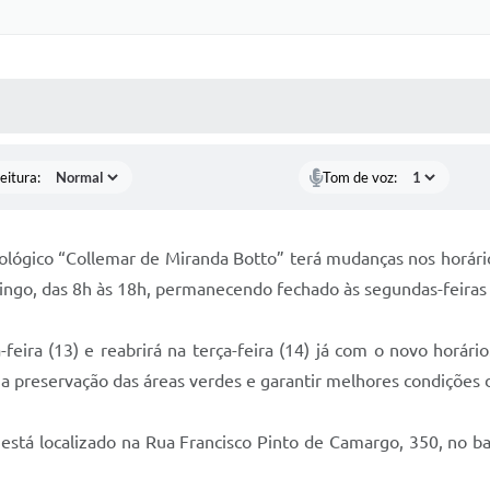
 MÍDIAS
RECEBA NOTÍCIAS
eitura:
Tom de voz:
ológico “Collemar de Miranda Botto” terá mudanças nos horári
omingo, das 8h às 18h, permanecendo fechado às segundas-feira
feira (13) e reabrirá na terça-feira (14) já com o novo horári
 preservação das áreas verdes e garantir melhores condições de
stá localizado na Rua Francisco Pinto de Camargo, 350, no ba