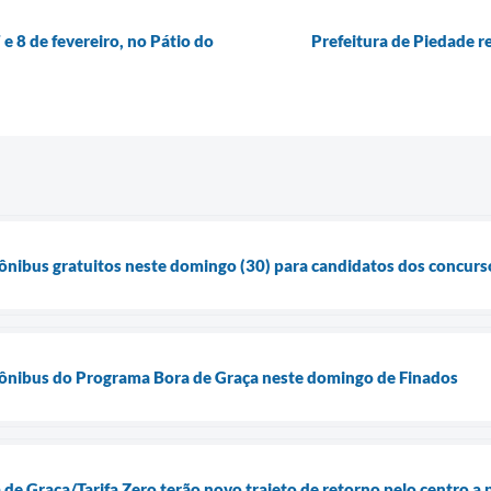
e 8 de fevereiro, no Pátio do
Prefeitura de Piedade re
a ônibus gratuitos neste domingo (30) para candidatos dos concurs
a ônibus do Programa Bora de Graça neste domingo de Finados
 de Graça/Tarifa Zero terão novo trajeto de retorno pelo centro a 