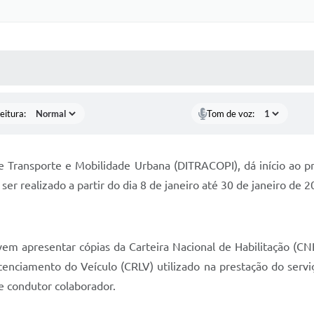
 MÍDIAS
RECEBA NOTÍCIAS
eitura:
Tom de voz:
e Transporte e Mobilidade Urbana (DITRACOPI), dá início ao pro
r realizado a partir do dia 8 de janeiro até 30 de janeiro de 
evem apresentar cópias da Carteira Nacional de Habilitação (C
cenciamento do Veículo (CRLV) utilizado na prestação do serv
 condutor colaborador.