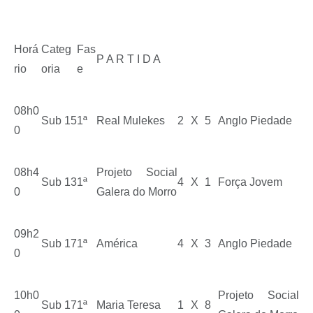
Horá
Categ
Fas
P A R T I D A
rio
oria
e
08h0
Sub 15
1ª
Real Mulekes
2
X
5
Anglo Piedade
0
08h4
Projeto Social
Sub 13
1ª
4
X
1
Força Jovem
0
Galera do Morro
09h2
Sub 17
1ª
América
4
X
3
Anglo Piedade
0
10h0
Projeto Social
Sub 17
1ª
Maria Teresa
1
X
8