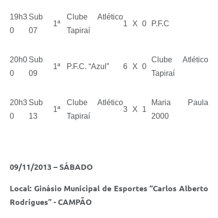
19h3
Sub
Clube Atlético
1ª
1
X
0
P.F.C
0
07
Tapiraí
20h0
Sub
Clube Atlético
1ª
P.F.C. “Azul”
6
X
0
0
09
Tapiraí
20h3
Sub
Clube Atlético
Maria Paula
1ª
3
X
1
0
13
Tapiraí
2000
09/11/2013 – SÁBADO
Local: Ginásio Municipal de Esportes “Carlos Alberto
Rodrigues” - CAMPÃO