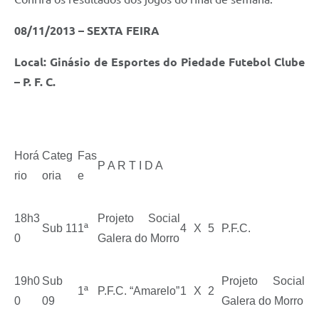
08/11/2013 – SEXTA FEIRA
Local: Ginásio de Esportes do Piedade Futebol Clube
– P. F. C.
Horá
Categ
Fas
P A R T I D A
rio
oria
e
18h3
Projeto Social
Sub 11
1ª
4
X
5
P.F.C.
0
Galera do Morro
19h0
Sub
Projeto Social
1ª
P.F.C. “Amarelo”
1
X
2
0
09
Galera do Morro