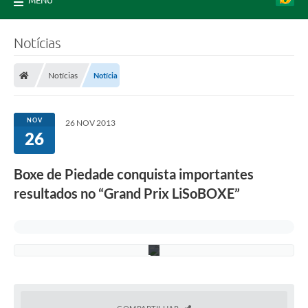
MENU
Notícias
Notícias
Notícia
F
o
t
o
NOV
26 NOV 2013
:
26
D
i
v
Boxe de Piedade conquista importantes
u
l
resultados no “Grand Prix LiSoBOXE”
g
a
ç
ã
o