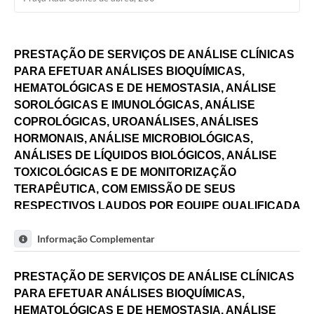
PRESTAÇÃO DE SERVIÇOS DE ANÁLISE CLÍNICAS
PARA EFETUAR ANÁLISES BIOQUÍMICAS,
HEMATOLÓGICAS E DE HEMOSTASIA, ANÁLISE
SOROLÓGICAS E IMUNOLÓGICAS, ANÁLISE
COPROLÓGICAS, UROANÁLISES, ANÁLISES
HORMONAIS, ANÁLISE MICROBIOLÓGICAS,
ANÁLISES DE LÍQUIDOS BIOLÓGICOS, ANÁLISE
TOXICOLÓGICAS E DE MONITORIZAÇÃO
TERAPÊUTICA, COM EMISSÃO DE SEUS
RESPECTIVOS LAUDOS POR EQUIPE QUALIFICADA
E REGISTRADA NOS ÓRGÃOS COMPETENTES,
Informação Complementar
VISANDO ATENDER AS NECESSIDADES DA
SECRETARIA MUNICIPAL DE SAÚDE, CONFORME
CONDIÇÕES, QUANTIDADES E EXIGÊNCIAS
PRESTAÇÃO DE SERVIÇOS DE ANÁLISE CLÍNICAS
ESTABELECIDAS NESTE EDITAL E SEUS ANEXOS.
PARA EFETUAR ANÁLISES BIOQUÍMICAS,
HEMATOLÓGICAS E DE HEMOSTASIA, ANÁLISE