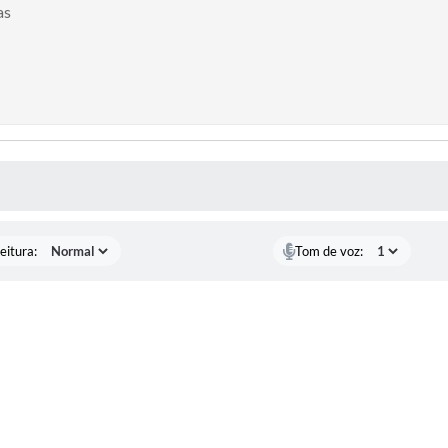
as
 MÍDIAS
eitura:
Tom de voz: