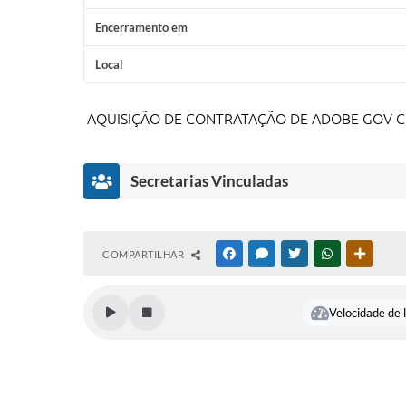
Encerramento em
Local
AQUISIÇÃO DE CONTRATAÇÃO DE ADOBE GOV CRE
Secretarias Vinculadas
Secretaria
COMPARTILHAR
FACEBOOK
MESSENGER
TWITTER
WHATSAPP
OUTRAS
Municipal de
Administração
José Eduardo
Velocidade de l
Medeiros