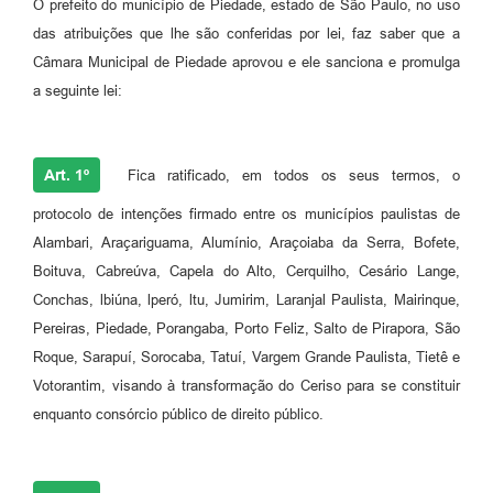
O prefeito do município de Piedade, estado de São Paulo, no uso
das atribuições que lhe são conferidas por lei, faz saber que a
Câmara Municipal de Piedade aprovou e ele sanciona e promulga
a seguinte lei:
Art. 1º
Fica ratificado, em todos os seus termos, o
protocolo de intenções firmado entre os municípios paulistas de
Alambari, Araçariguama, Alumínio, Araçoiaba da Serra, Bofete,
Boituva, Cabreúva, Capela do Alto, Cerquilho, Cesário Lange,
Conchas, lbiúna, lperó, ltu, Jumirim, Laranjal Paulista, Mairinque,
Pereiras, Piedade, Porangaba, Porto Feliz, Salto de Pirapora, São
Roque, Sarapuí, Sorocaba, Tatuí, Vargem Grande Paulista, Tietê e
Votorantim, visando à transformação do Ceriso para se constituir
enquanto consórcio público de direito público.