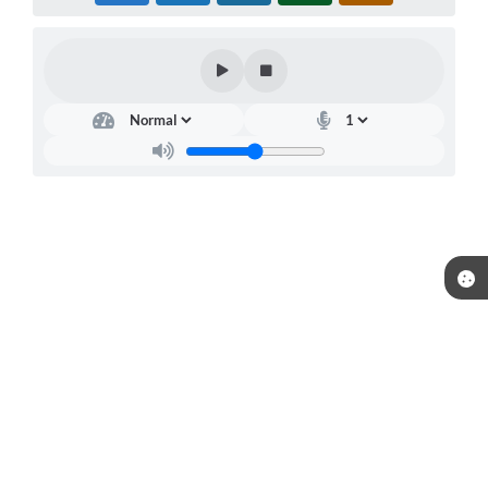
Telefone: (15) 3244-8400
Endereço: Praça Raul Gomes de Abreu, nº 200 | CEP: 18170-957
Atendimento de segunda a sexta, das 09:00 às 16:00 horas.
CNPJ: 46.634.457/0001-59
Prefeitura de Piedade / SP