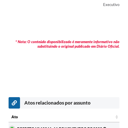
Executivo
* Nota: O conteúdo disponibilizado é meramente informativo não
substituindo o original publicado em Diário Oficial.
Atos relacionados por assunto
c
Ato
Ato