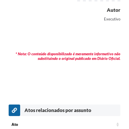
Autor
Executivo
* Nota: O conteúdo disponibilizado é meramente informativo não
substituindo o original publicado em Diário Oficial.
Atos relacionados por assunto
c
Ato