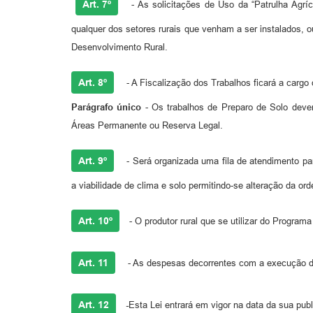
Art. 7º
- As solicitações de Uso da “Patrulha Agrí
qualquer dos setores rurais que venham a ser instalados, 
Desenvolvimento Rural.
Art. 8º
- A Fiscalização dos Trabalhos ficará a carg
Parágrafo único
- Os trabalhos de Preparo de Solo deve
Áreas Permanente ou Reserva Legal.
Art. 9º
- Será organizada uma fila de atendimento pa
a viabilidade de clima e solo permitindo-se alteração da 
Art. 10º
- O produtor rural que se utilizar do Progra
Art. 11
- As despesas decorrentes com a execução des
Art. 12
-
Esta Lei entrará em vigor na data da sua pub