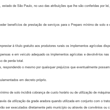
, estado de São Paulo, no uso das atribuições que lhe são conferidas por le
ceder benefícios de prestação de serviços para o Preparo mínimo de solo e
restar à título gratuito aos produtores rurais os implementos agrícolas disp
s expensas e em veículo adequado os implementos agrícolas e devolvê-los na
o de perda total.
nte, respondendo o mesmo por quaisquer prejuízos que eventualmente possam
gulamentados em decreto próprio.
nimo de solo incidirá cobrança de custo horário ou de utilização de máquina
vés da utilização da grade aradora quando utilizada em conjunto com o trator
derão ser executados diretamente pelo município ou através de convênios ou 