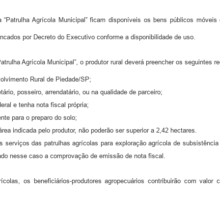
Patrulha Agrícola Municipal” ficam disponíveis os bens públicos móveis 
encados por Decreto do Executivo conforme a disponibilidade de uso.
trulha Agrícola Municipal”, o produtor rural deverá preencher os seguintes re
nvolvimento Rural de Piedade/SP;
tário, posseiro, arrendatário, ou na qualidade de parceiro;
deral e tenha nota fiscal própria;
ente para o preparo do solo;
rea indicada pelo produtor, não poderão ser superior a 2,42 hectares.
 serviços das patrulhas agrícolas para exploração agrícola de subsistência
do nesse caso a comprovação de emissão de nota fiscal.
ícolas, os beneficiários-produtores agropecuários contribuirão com valor