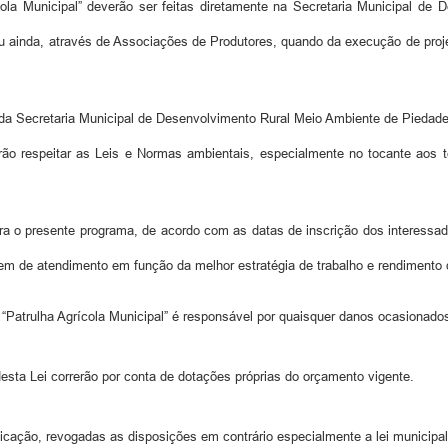
cola Municipal” deverão ser feitas diretamente na Secretaria Municipal d
ou ainda, através de Associações de Produtores, quando da execução de proje
o da Secretaria Municipal de Desenvolvimento Rural Meio Ambiente de Piedade
rão respeitar as Leis e Normas ambientais, especialmente no tocante aos 
ra o presente programa, de acordo com as datas de inscrição dos interessad
ordem de atendimento em função da melhor estratégia de trabalho e rendiment
ma “Patrulha Agrícola Municipal” é responsável por quaisquer danos ocasionado
ta Lei correrão por conta de dotações próprias do orçamento vigente.
licação, revogadas as disposições em contrário especialmente a lei municipa