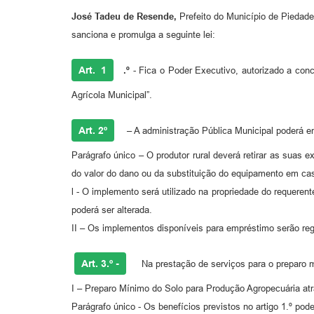
José Tadeu de Resende,
Prefeito do Município de Piedade
sanciona e promulga a seguinte lei:
Art. 1
.º
- Fica o Poder Executivo, autorizado a con
Agrícola Municipal”.
Art. 2º
– A administração Pública Municipal poderá emp
Parágrafo único – O produtor rural deverá retirar as sua
do valor do dano ou da substituição do equipamento em cas
l - O implemento será utilizado na propriedade do requere
poderá ser alterada.
II – Os implementos disponíveis para empréstimo serão re
Art. 3.º -
Na prestação de serviços para o preparo mí
I – Preparo Mínimo do Solo para Produção Agropecuária atra
Parágrafo único - Os benefícios previstos no artigo 1.º po