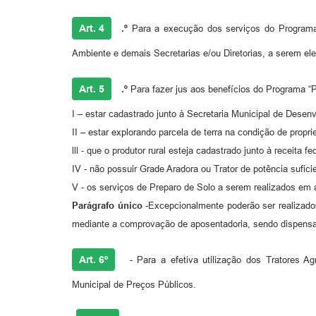
Art. 4
.º
Para a execução dos serviços do Programa “
Ambiente e demais Secretarias e/ou Diretorias, a serem el
Art. 5
.º
Para fazer jus aos benefícios do Programa “Pa
I – estar cadastrado junto à Secretaria Municipal de Dese
II – estar explorando parcela de terra na condição de proprie
lll - que o produtor rural esteja cadastrado junto à receita fe
IV - não possuir Grade Aradora ou Trator de potência sufici
V - os serviços de Preparo de Solo a serem realizados em á
Parágrafo único
-Excepcionalmente poderão ser realizados
mediante a comprovação de aposentadoria, sendo dispensa
Art. 6º
- Para a efetiva utilização dos Tratores Agr
Municipal de Preços Públicos.