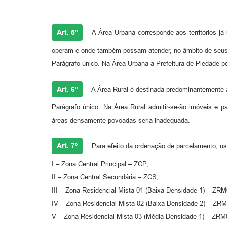
Art. 5º
A Área Urbana corresponde aos territórios j
operam e onde também possam atender, no âmbito de seus p
Parágrafo único. Na Área Urbana a Prefeitura de Piedade 
Art. 6º
A Área Rural é destinada predominantemente 
Parágrafo único. Na Área Rural admitir-se-ão imóveis e p
áreas densamente povoadas seria inadequada.
Art. 7º
Para efeito da ordenação de parcelamento, us
I – Zona Central Principal – ZCP;
II – Zona Central Secundária – ZCS;
III – Zona Residencial Mista 01 (Baixa Densidade 1) – ZRM
IV – Zona Residencial Mista 02 (Baixa Densidade 2) – ZRM
V – Zona Residencial Mista 03 (Média Densidade 1) – ZRM