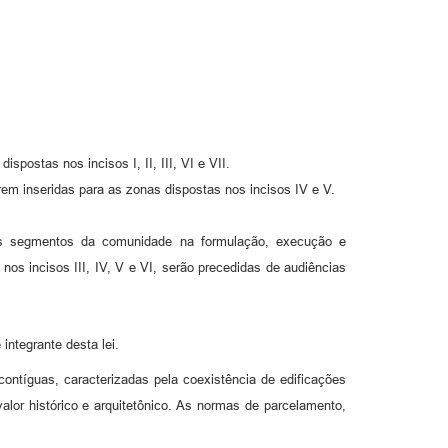
spostas nos incisos I, II, III, VI e VII.
em inseridas para as zonas dispostas nos incisos IV e V.
ios segmentos da comunidade na formulação, execução e
os incisos III, IV, V e VI, serão precedidas de audiências
ntegrante desta lei.
ontíguas, caracterizadas pela coexistência de edificações
valor histórico e arquitetônico. As normas de parcelamento,