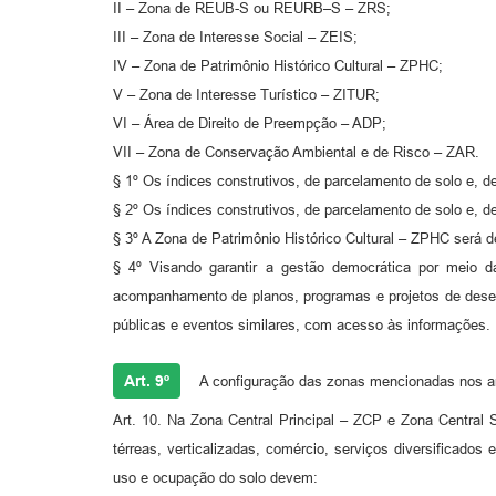
II – Zona de REUB-S ou REURB–S – ZRS;
III – Zona de Interesse Social – ZEIS;
IV – Zona de Patrimônio Histórico Cultural – ZPHC;
V – Zona de Interesse Turístico – ZITUR;
VI – Área de Direito de Preempção – ADP;
VII – Zona de Conservação Ambiental e de Risco – ZAR.
§ 1º Os índices construtivos, de parcelamento de solo e, de 
§ 2º Os índices construtivos, de parcelamento de solo e, 
§ 3º A Zona de Patrimônio Histórico Cultural – ZPHC será de
§ 4º Visando garantir a gestão democrática por meio 
acompanhamento de planos, programas e projetos de desenvo
públicas e eventos similares, com acesso às informações.
Art. 9º
A configuração das zonas mencionadas nos art
Art. 10. Na Zona Central Principal – ZCP e Zona Central 
térreas, verticalizadas, comércio, serviços diversificados
uso e ocupação do solo devem: