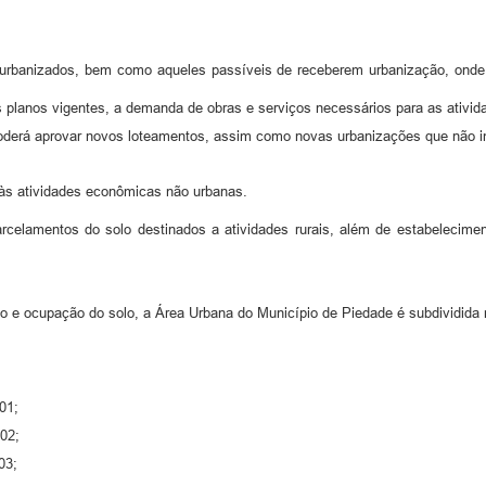
á urbanizados, bem como aqueles passíveis de receberem urbanização, onde 
lanos vigentes, a demanda de obras e serviços necessários para as ativida
poderá aprovar novos loteamentos, assim como novas urbanizações que não i
às atividades econômicas não urbanas.
arcelamentos do solo destinados a atividades rurais, além de estabelecim
o e ocupação do solo, a Área Urbana do Município de Piedade é subdividida
01;
02;
03;