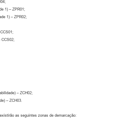
M04;
de 1) – ZPR01;
ade 1) – ZPR02;
– CCS01;
 – CCS02;
abilidade) – ZCH02;
ade) – ZCH03.
 existirão as seguintes zonas de demarcação: