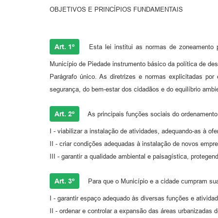
OBJETIVOS E PRINCÍPIOS FUNDAMENTAIS
Art. 1º
Esta lei institui as normas de zoneamento 
Município de Piedade instrumento básico da política de de
Parágrafo único. As diretrizes e normas explicitadas po
segurança, do bem-estar dos cidadãos e do equilíbrio ambie
Art. 2º
As principais funções sociais do ordenamento
I - viabilizar a instalação de atividades, adequando-as à 
II - criar condições adequadas à instalação de novos emp
III - garantir a qualidade ambiental e paisagística, protegen
Art. 3º
Para que o Município e a cidade cumpram suas 
I - garantir espaço adequado às diversas funções e ativid
II - ordenar e controlar a expansão das áreas urbanizadas d