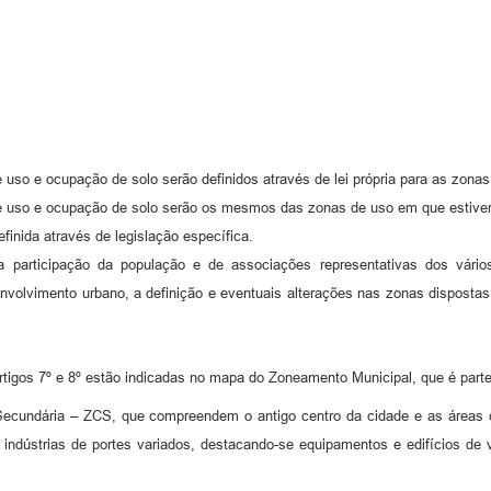
uso e ocupação de solo serão definidos através de lei própria para as zonas di
de uso e ocupação de solo serão os mesmos das zonas de uso em que estiver
finida através de legislação específica.
da participação da população e de associações representativas dos vár
lvimento urbano, a definição e eventuais alterações nas zonas dispostas n
igos 7º e 8º estão indicadas no mapa do Zoneamento Municipal, que é parte i
Secundária – ZCS, que compreendem o antigo centro da cidade e as áreas c
 e indústrias de portes variados, destacando-se equipamentos e edifícios de 