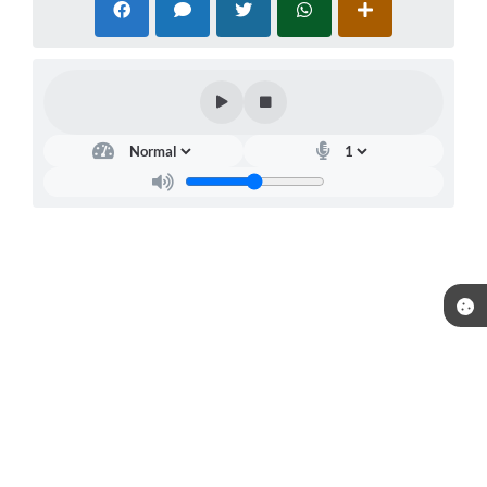
Telefone: (15) 3244-8400
Endereço: Praça Raul Gomes de Abreu, nº 200 | CEP: 18170-957
Atendimento de segunda a sexta, das 09:00 às 16:00 horas.
CNPJ: 46.634.457/0001-59