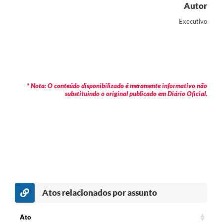
Autor
Executivo
* Nota: O conteúdo disponibilizado é meramente informativo não
substituindo o original publicado em Diário Oficial.
Atos relacionados por assunto
c
Ato