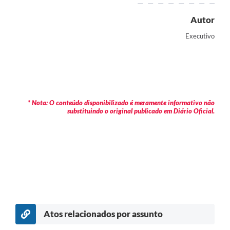
Autor
Executivo
* Nota: O conteúdo disponibilizado é meramente informativo não
substituindo o original publicado em Diário Oficial.
Atos relacionados por assunto
c