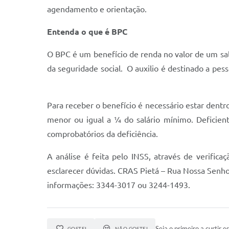
agendamento e orientação.
Entenda o que é BPC
O BPC é um benefício de renda no valor de um sal
da seguridade social. O auxilio é destinado a pes
Para receber o benefício é necessário estar dentro
menor ou igual a ¼ do salário mínimo. Deficient
comprobatórios da deficiência.
A análise é feita pelo INSS, através de verifica
esclarecer dúvidas. CRAS Pietá – Rua Nossa Senh
informações: 3344-3017 ou 3244-1493.
Seja o primeiro a curtir es
GOSTEI
NÃO GOSTEI